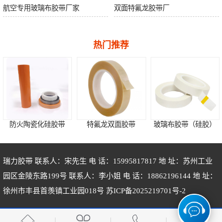
航空专用玻璃布胶带厂家
双面特氟龙胶带厂
热门推荐
防火陶瓷化硅胶带
特氟龙双面胶带
玻璃布胶带（硅胶）
瑞力胶带 联系人：宋先生 电 话：15995817817 地 址：苏州工业
园区金陵东路199号 联系人：李小姐 电 话：18862196144 地 址：
徐州市丰县首羡镇工业园018号
苏ICP备2025219701号-2
聚酰亚胺胶带（硅胶）
聚酰亚胺薄膜（PI原膜）
替代德莎4174烤漆分色胶带