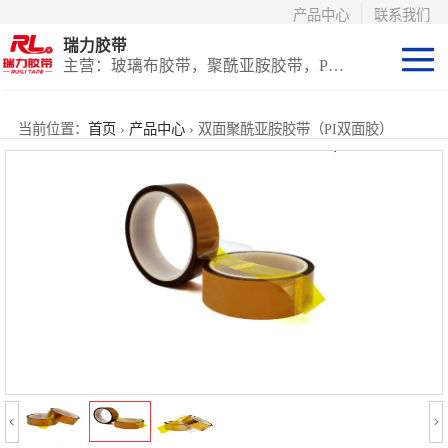
产品中心
联系我们
瑞力胶带
主营：玻璃布胶带，聚酰亚胺胶带，PET高温胶带，耐高温保护膜
聚酰亚胺系列
当前位置：
首页
›
产品中心
› 双面聚酰亚胺胶带（PI双面胶）
玻璃布胶带（特
氟龙）
PET高温胶带
（保护膜）
等离子热喷涂胶
带
防火陶瓷化硅胶
带
国产替代进口胶
带