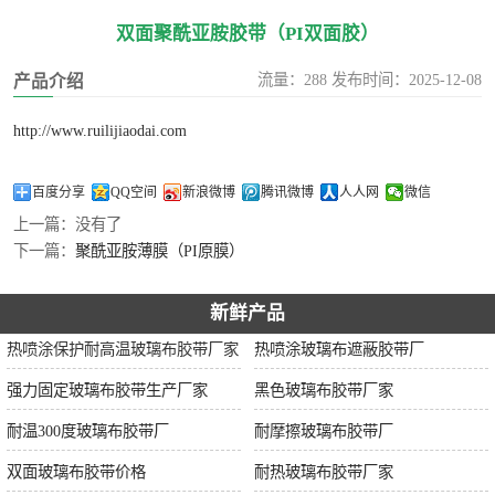
双面聚酰亚胺胶带（PI双面胶）
流量：288 发布时间：2025-12-08
产品介绍
http://www.ruilijiaodai.com
百度分享
QQ空间
新浪微博
腾讯微博
人人网
微信
上一篇：
没有了
下一篇：
聚酰亚胺薄膜（PI原膜）
新鲜产品
热喷涂保护耐高温玻璃布胶带厂家
热喷涂玻璃布遮蔽胶带厂
强力固定玻璃布胶带生产厂家
黑色玻璃布胶带厂家
耐温300度玻璃布胶带厂
耐摩擦玻璃布胶带厂
双面玻璃布胶带价格
耐热玻璃布胶带厂家