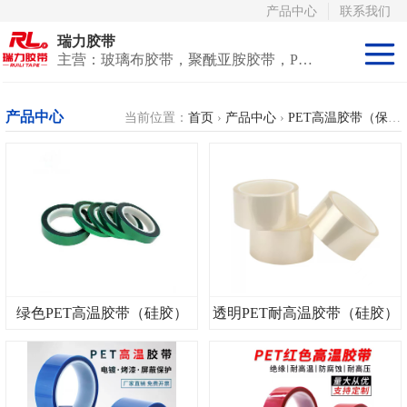
产品中心
联系我们
瑞力胶带
主营：玻璃布胶带，聚酰亚胺胶带，PET高温胶带，耐高温保护膜
聚酰亚胺系列
产品中心
当前位置：
首页
›
产品中心
›
PET高温胶带（保护膜）
玻璃布胶带（特
氟龙）
PET高温胶带
（保护膜）
等离子热喷涂胶
带
防火陶瓷化硅胶
绿色PET高温胶带（硅胶）
透明PET耐高温胶带（硅胶）
带
国产替代进口胶
带