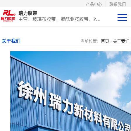
产品中心
联系我们
瑞力胶带
主营：玻璃布胶带，聚酰亚胺胶带，PET高温胶带，耐高温保护膜
聚酰亚胺系列
关于我们
当前位置：
首页
›
关于我们
玻璃布胶带（特
氟龙）
PET高温胶带
（保护膜）
等离子热喷涂胶
带
防火陶瓷化硅胶
带
国产替代进口胶
带