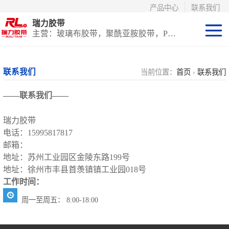
产品中心
联系我们
瑞力胶带
主营：玻璃布胶带，聚酰亚胺胶带，PET高温胶带，耐高温保护膜
聚酰亚胺系列
联系我们
当前位置：
首页
›
联系我们
玻璃布胶带（特
——联系我们——
氟龙）
PET高温胶带
瑞力胶带
电话：
15995817817
（保护膜）
等离子热喷涂胶
邮箱：
地址：苏州工业园区金陵东路199号
带
防火陶瓷化硅胶
地址：
徐州市丰县首羡镇镇工业园018号
工作时间：
带
国产替代进口胶
周一至周五： 8:00-18:00
带