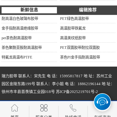
新鲜信息
编辑推荐
耐高温白色玻璃布胶带
PET绿色高温胶带
金手指耐高温绝缘胶带
高温胶带铁氟龙
pet茶色耐高温胶带
高温美纹纸胶带
茶色聚酰亚胺耐高温胶带
PET双面胶带耐拉双面胶
特氟龙高温布PTFE
茶色PI金手指耐高温胶带
瑞力胶带 联系人：宋先生 电 话：15995817817 地 址：苏州工业
园区金陵东路199号 联系人：李小姐 电 话：18862196144 地 址：
徐州市丰县首羡镇工业园018号
苏ICP备2025219701号-2