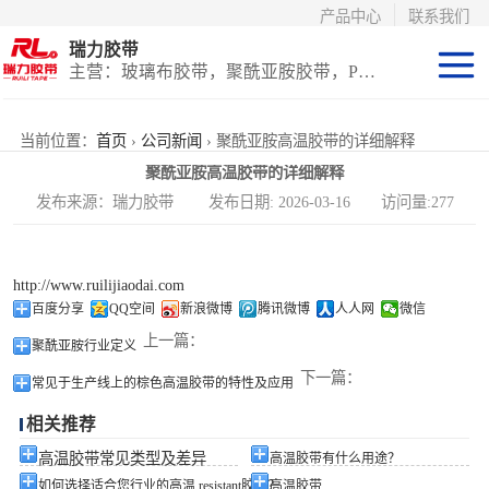
产品中心
联系我们
瑞力胶带
主营：玻璃布胶带，聚酰亚胺胶带，PET高温胶带，耐高温保护膜
聚酰亚胺系列
当前位置：
首页
›
公司新闻
› 聚酰亚胺高温胶带的详细解释
聚酰亚胺高温胶带的详细解释
玻璃布胶带（特
发布来源：瑞力胶带 发布日期: 2026-03-16 访问量:277
氟龙）
PET高温胶带
http://www.ruilijiaodai.com
（保护膜）
等离子热喷涂胶
百度分享
QQ空间
新浪微博
腾讯微博
人人网
微信
上一篇：
聚酰亚胺行业定义
带
防火陶瓷化硅胶
下一篇：
常见于生产线上的棕色高温胶带的特性及应用
带
国产替代进口胶
相关推荐
带
高温胶带常见类型及差异
高温胶带有什么用途？
如何选择适合您行业的高温 resistant胶带？
高温胶带