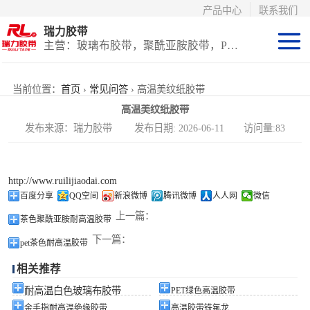
产品中心
联系我们
瑞力胶带
主营：玻璃布胶带，聚酰亚胺胶带，PET高温胶带，耐高温保护膜
聚酰亚胺系列
当前位置：
首页
›
常见问答
› 高温美纹纸胶带
高温美纹纸胶带
玻璃布胶带（特
发布来源：瑞力胶带 发布日期: 2026-06-11 访问量:83
氟龙）
PET高温胶带
http://www.ruilijiaodai.com
（保护膜）
等离子热喷涂胶
百度分享
QQ空间
新浪微博
腾讯微博
人人网
微信
上一篇：
茶色聚酰亚胺耐高温胶带
带
防火陶瓷化硅胶
下一篇：
pet茶色耐高温胶带
带
国产替代进口胶
相关推荐
带
耐高温白色玻璃布胶带
PET绿色高温胶带
金手指耐高温绝缘胶带
高温胶带铁氟龙