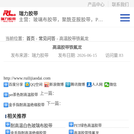
产品中心
联系我们
瑞力胶带
主营：玻璃布胶带，聚酰亚胺胶带，PET高温胶带，耐高温保护膜
聚酰亚胺系列
当前位置：
首页
›
常见问答
› 高温胶带铁氟龙
高温胶带铁氟龙
玻璃布胶带（特
发布来源：瑞力胶带 发布日期: 2026-06-15 访问量:83
氟龙）
PET高温胶带
http://www.ruilijiaodai.com
（保护膜）
等离子热喷涂胶
百度分享
QQ空间
新浪微博
腾讯微博
人人网
微信
上一篇：
pet茶色耐高温胶带
带
防火陶瓷化硅胶
下一篇：
金手指耐高温绝缘胶带
带
国产替代进口胶
相关推荐
带
耐高温白色玻璃布胶带
PET绿色高温胶带
金手指耐高温绝缘胶带
高温胶带铁氟龙