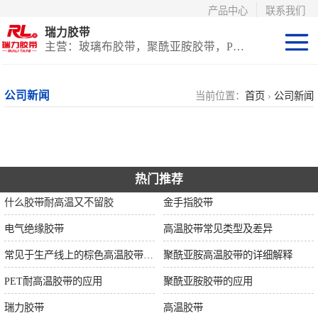
产品中心
联系我们
瑞力胶带
主营：玻璃布胶带，聚酰亚胺胶带，PET高温胶带，耐高温保护膜
聚酰亚胺系列
公司新闻
当前位置：
首页
›
公司新闻
玻璃布胶带（特
氟龙）
PET高温胶带
热门推荐
（保护膜）
等离子热喷涂胶
什么胶带耐高温又不留胶
金手指胶带
带
防火陶瓷化硅胶
电气绝缘胶带
高温胶带常见类型及差异
常见于生产线上的棕色高温胶带的特性及应用
聚酰亚胺高温胶带的详细解释
带
国产替代进口胶
PET耐高温胶带的应用
聚酰亚胺胶带的应用
带
瑞力胶带
高温胶带