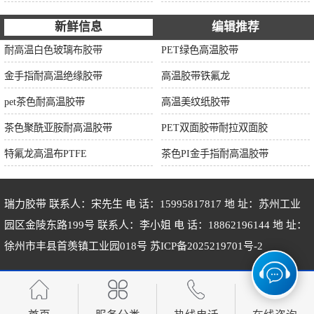
新鲜信息
编辑推荐
耐高温白色玻璃布胶带
PET绿色高温胶带
金手指耐高温绝缘胶带
高温胶带铁氟龙
pet茶色耐高温胶带
高温美纹纸胶带
茶色聚酰亚胺耐高温胶带
PET双面胶带耐拉双面胶
特氟龙高温布PTFE
茶色PI金手指耐高温胶带
瑞力胶带 联系人：宋先生 电 话：15995817817 地 址：苏州工业
园区金陵东路199号 联系人：李小姐 电 话：18862196144 地 址：
徐州市丰县首羡镇工业园018号
苏ICP备2025219701号-2