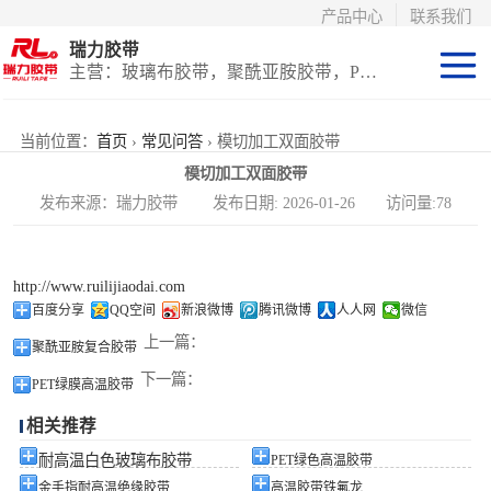
产品中心
联系我们
瑞力胶带
主营：玻璃布胶带，聚酰亚胺胶带，PET高温胶带，耐高温保护膜
聚酰亚胺系列
当前位置：
首页
›
常见问答
› 模切加工双面胶带
模切加工双面胶带
玻璃布胶带（特
发布来源：瑞力胶带 发布日期: 2026-01-26 访问量:78
氟龙）
PET高温胶带
http://www.ruilijiaodai.com
（保护膜）
等离子热喷涂胶
百度分享
QQ空间
新浪微博
腾讯微博
人人网
微信
上一篇：
聚酰亚胺复合胶带
带
防火陶瓷化硅胶
下一篇：
PET绿膜高温胶带
带
国产替代进口胶
相关推荐
带
耐高温白色玻璃布胶带
PET绿色高温胶带
金手指耐高温绝缘胶带
高温胶带铁氟龙