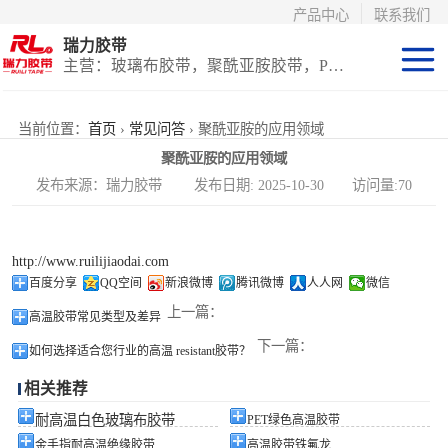
产品中心
联系我们
瑞力胶带
主营：玻璃布胶带，聚酰亚胺胶带，PET高温胶带，耐高温保护膜
聚酰亚胺系列
当前位置：
首页
›
常见问答
› 聚酰亚胺的应用领域
聚酰亚胺的应用领域
玻璃布胶带（特
发布来源：瑞力胶带 发布日期: 2025-10-30 访问量:70
氟龙）
PET高温胶带
http://www.ruilijiaodai.com
（保护膜）
等离子热喷涂胶
百度分享
QQ空间
新浪微博
腾讯微博
人人网
微信
上一篇：
高温胶带常见类型及差异
带
防火陶瓷化硅胶
下一篇：
如何选择适合您行业的高温 resistant胶带？
带
国产替代进口胶
相关推荐
带
耐高温白色玻璃布胶带
PET绿色高温胶带
金手指耐高温绝缘胶带
高温胶带铁氟龙