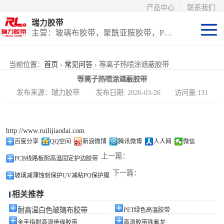
产品中心
联系我们
瑞力胶带
主营：玻璃布胶带，聚酰亚胺胶带，PET高温胶带，耐高温保护膜
聚酰亚胺系列
当前位置：
首页
›
常见问答
› 等离子热喷涂遮蔽胶带
等离子热喷涂遮蔽胶带
玻璃布胶带（特
发布来源：瑞力胶带 发布日期: 2026-03-26 访问量:131
氟龙）
PET高温胶带
http://www.ruilijiaodai.com
（保护膜）
等离子热喷涂胶
百度分享
QQ空间
新浪微博
腾讯微博
人人网
微信
上一篇：
PCB线路板耐高温固定护边胶带
带
防火陶瓷化硅胶
下一篇：
玻璃减薄蚀刻保护UV减粘PO保护膜
带
国产替代进口胶
相关推荐
带
耐高温白色玻璃布胶带
PET绿色高温胶带
金手指耐高温绝缘胶带
高温胶带铁氟龙