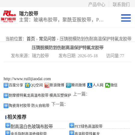
产品中心
联系我们
瑞力胶带
主营：玻璃布胶带，聚酰亚胺胶带，PET高温胶带，耐高温保护膜
聚酰亚胺系列
当前位置：
首页
›
常见问答
› 压铸脱模防划伤耐高温保护特氟龙胶带
压铸脱模防划伤耐高温保护特氟龙胶带
玻璃布胶带（特
发布来源：瑞力胶带 发布日期: 2026-05-18 访问量:77
氟龙）
PET高温胶带
http://www.ruilijiaodai.com
（保护膜）
等离子热喷涂胶
百度分享
QQ空间
新浪微博
腾讯微博
人人网
微信
上一篇：
耐摩擦特氟龙高温布胶带 模具压塑保护
带
防火陶瓷化硅胶
下一篇：
陶瓷背衬胶带 防火自粘带
带
国产替代进口胶
相关推荐
带
耐高温白色玻璃布胶带
PET绿色高温胶带
金手指耐高温绝缘胶带
高温胶带铁氟龙