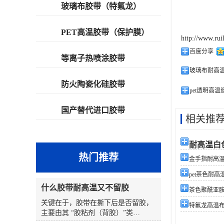
玻璃布胶带（特氟龙）
PET高温胶带（保护膜）
http://www.rui
百度分享
等离子热喷涂胶带
玻璃布耐高
防火陶瓷化硅胶带
pet透明高
国产替代进口胶带
相关推
耐高温白
热门推荐
金手指耐高
pet茶色耐高
什么胶带耐高温又不留胶
茶色聚酰亚
关键在于，胶带在撕下后是否留胶，
特氟龙高温布P
主要由其 “胶粘剂（背胶）”类
型 和 “使用条件”（温度、时间、表面