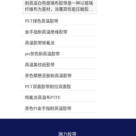
高温，正确使用不留胶）PET绿色/白
耐高温白色玻璃布胶带是一种以玻璃
色高温胶带材质：绿色或白色聚酯薄
纤维布为基材，涂覆高性能压敏胶
膜。耐温性：约 130°C - 180°C。特
（通常为硅胶）的特种胶带。因其出
点：绝缘性好，有一定韧性。电子电
PET绿色高温胶带
色的耐热性、绝缘性和机械强度，被
工专用的PET胶带（非普通包装胶
广泛应用于电子、电气、航空航天等
金手指耐高温绝缘胶带
带）采用耐高温胶水，在额定温度和
高端工业领域。🔥 核心特性这类胶带
时间下使用后撕除，一般不留残胶。
的核心优势在于能承受远超普通胶带
高温胶带铁氟龙
常用于电路板遮蔽、线圈绝缘、较温
的高温，并提供卓越的物理保护。卓
和的焊接保护。三、 遮蔽保护专用
越的耐温性：这是其较核心的特性。
pet茶色耐高温胶带
（中低温，专用配方）耐高温美纹纸
多数产品可长期耐受200℃的高温，
胶带材质：皱纹纸+特殊耐高温胶
短期甚至可承受260℃的极端温度。
高温美纹纸胶带
水。耐温性：根据等级不同，80°C -
部分高性能型号，如3M™ 361，能耐
220°C 不等。特点：专为喷涂、烤
茶色聚酰亚胺耐高温胶带
受高达450°F（约232℃） 的温度，间
漆、喷砂等遮蔽工艺设计。高质量的
歇性使用可达550°F（约288℃）或更
PET双面胶带耐拉双面胶
高温美纹纸胶带（如汽车喷涂级） 在
高。优异的机械强度：玻璃纤维布基
规定的温度和时间（通常有明确说
材提供了极高的抗拉强度和耐撕裂
特氟龙高温布PTFE
明）内使用，撕下后不应留残胶。时
性。例如，日东P-212的抗拉强度可达
间过长或超温使用会导致残胶。应
323 N/10mm，能有效抵抗磨损和物理
茶色PI金手指耐高温胶带
用：汽车喷漆、家具烤漆、玻璃/陶瓷
损伤。可靠的电气绝缘性：作为H级
喷涂分色。选择与使用核心建议明确
耐热绝缘材料，它具备良好的介电强
温度和时长：问自己“需要耐受多少
度，能有效防止电路短路。例如，日
度？持续多长时间？” 选择耐温范围
东ST-HG-T(R)的击穿电压可达4.5
瑞力胶带 
