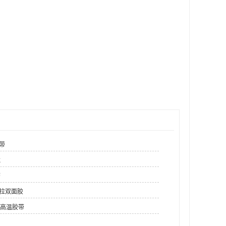
带
龙
带
耐拉双面胶
耐高温胶带