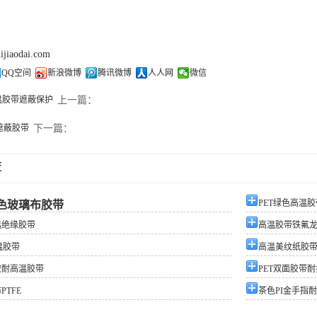
lijiaodai.com
QQ空间
新浪微博
腾讯微博
人人网
微信
温胶带遮蔽保护
上一篇：
温遮蔽胶带
下一篇：
荐
PET绿色高温胶
色玻璃布胶带
温绝缘胶带
高温胶带铁氟
温胶带
高温美纹纸胶
胺耐高温胶带
PET双面胶带
TFE
茶色PI金手指