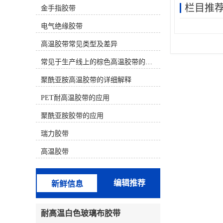
栏目推
金手指胶带
材质） 决定。下面为您分类介绍几种
主流的耐高温且不易留胶的胶带：
电气绝缘胶带
一、 较佳选择（高温且基本无残胶）
这类胶带使用有机硅压敏胶或特殊配
高温胶带常见类型及差异
方，专门设计用于高温后干净移除。
聚酰亚胺高温胶带（金手指胶带）材
常见于生产线上的棕色高温胶带的特性及应用
质：茶色/琥珀色薄膜。耐温性：长期
耐温 260°C，短期可至300°C以上。特
聚酰亚胺高温胶带的详细解释
点：较常用、较可靠的选择之一。背
PET耐高温胶带的应用
面常带有离型纸。其有机硅胶水配方
在正确使用后（如高温后趁热撕除）
聚酰亚胺胶带的应用
通常不留残胶。广泛用于SMT回流
焊、波峰焊、电路板保护、线圈缠
瑞力胶带
绕。注意：劣质产品胶水配方不佳，
仍可能留胶。特氟龙高温胶带（铁氟
高温胶带
龙胶带）材质：白色/黑色，表面极其
光滑。耐温性：较高可达 260°C -
300°C。特点：防粘性极好，本身就
编辑推荐
新鲜信息
是不粘材料，因此几乎绝对不留残
胶。常用于热塑封口机、熨斗底板、
烘焙模具、化工防粘。缺点是强度较
耐高温白色玻璃布胶带
低，价格较贵。二、 性价比选择（中