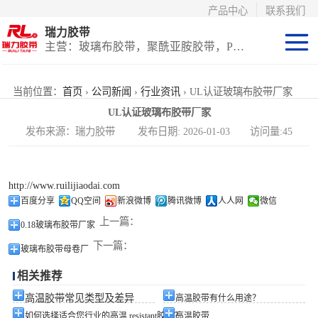
产品中心
联系我们
瑞力胶带
主营：玻璃布胶带，聚酰亚胺胶带，PET高温胶带，耐高温保护膜
聚酰亚胺系列
当前位置：
首页
›
公司新闻
›
行业资讯
› UL认证玻璃布胶带厂家
UL认证玻璃布胶带厂家
玻璃布胶带（特
发布来源：瑞力胶带 发布日期: 2026-01-03 访问量:45
氟龙）
PET高温胶带
http://www.ruilijiaodai.com
（保护膜）
等离子热喷涂胶
百度分享
QQ空间
新浪微博
腾讯微博
人人网
微信
上一篇：
0.18玻璃布胶带厂家
带
防火陶瓷化硅胶
下一篇：
玻璃布胶带母卷厂
带
国产替代进口胶
相关推荐
带
高温胶带常见类型及差异
高温胶带有什么用途？
如何选择适合您行业的高温 resistant胶带？
高温胶带