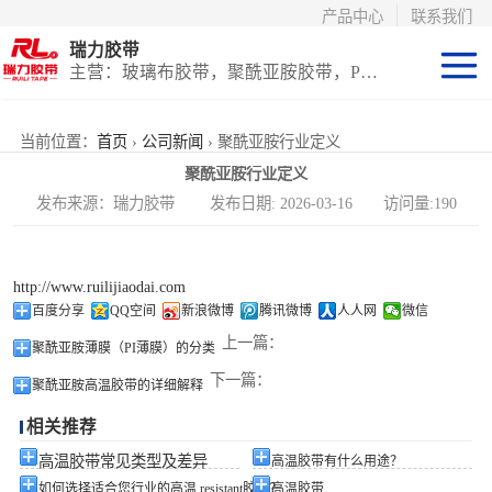
产品中心
联系我们
瑞力胶带
主营：玻璃布胶带，聚酰亚胺胶带，PET高温胶带，耐高温保护膜
聚酰亚胺系列
当前位置：
首页
›
公司新闻
› 聚酰亚胺行业定义
聚酰亚胺行业定义
玻璃布胶带（特
发布来源：瑞力胶带 发布日期: 2026-03-16 访问量:190
氟龙）
PET高温胶带
http://www.ruilijiaodai.com
（保护膜）
等离子热喷涂胶
百度分享
QQ空间
新浪微博
腾讯微博
人人网
微信
上一篇：
聚酰亚胺薄膜（PI薄膜）的分类
带
防火陶瓷化硅胶
下一篇：
聚酰亚胺高温胶带的详细解释
带
国产替代进口胶
相关推荐
带
高温胶带常见类型及差异
高温胶带有什么用途？
如何选择适合您行业的高温 resistant胶带？
高温胶带