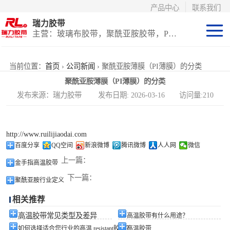
产品中心
联系我们
瑞力胶带
主营：玻璃布胶带，聚酰亚胺胶带，PET高温胶带，耐高温保护膜
聚酰亚胺系列
当前位置：
首页
›
公司新闻
› 聚酰亚胺薄膜（PI薄膜）的分类
聚酰亚胺薄膜（PI薄膜）的分类
玻璃布胶带（特
发布来源：瑞力胶带 发布日期: 2026-03-16 访问量:210
氟龙）
PET高温胶带
http://www.ruilijiaodai.com
（保护膜）
等离子热喷涂胶
百度分享
QQ空间
新浪微博
腾讯微博
人人网
微信
上一篇：
金手指高温胶带
带
防火陶瓷化硅胶
下一篇：
聚酰亚胺行业定义
带
国产替代进口胶
相关推荐
带
高温胶带常见类型及差异
高温胶带有什么用途？
如何选择适合您行业的高温 resistant胶带？
高温胶带