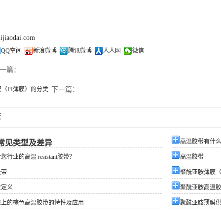
lijiaodai.com
QQ空间
新浪微博
腾讯微博
人人网
微信
一篇：
（PI薄膜）的分类
下一篇：
荐
高温胶带有什
常见类型及差异
行业的高温 resistant胶带？
高温胶带
胶带
聚酰亚胺薄膜（
业定义
聚酰亚胺高温
线上的棕色高温胶带的特性及应用
聚酰亚胺薄膜