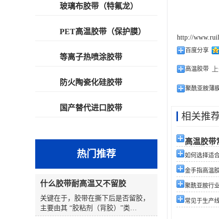
玻璃布胶带（特氟龙）
PET高温胶带（保护膜）
http://www.rui
百度分享
等离子热喷涂胶带
高温胶带
上
防火陶瓷化硅胶带
聚酰亚胺薄膜
国产替代进口胶带
相关推
高温胶带
热门推荐
如何选择适合您
金手指高温
什么胶带耐高温又不留胶
聚酰亚胺行
关键在于，胶带在撕下后是否留胶，
常见于生产
主要由其 “胶粘剂（背胶）”类
型 和 “使用条件”（温度、时间、表面