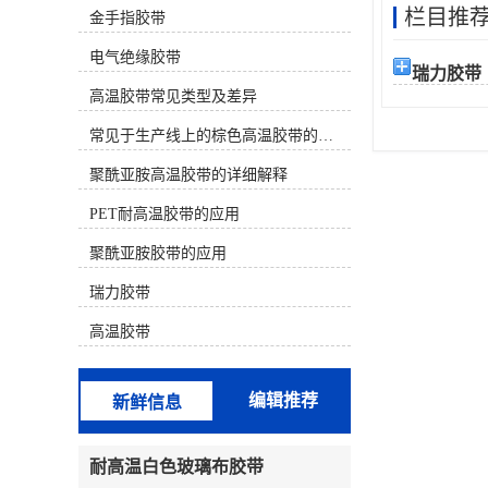
栏目推
金手指胶带
材质） 决定。下面为您分类介绍几种
主流的耐高温且不易留胶的胶带：
电气绝缘胶带
一、 较佳选择（高温且基本无残胶）
瑞力胶带
这类胶带使用有机硅压敏胶或特殊配
高温胶带常见类型及差异
方，专门设计用于高温后干净移除。
聚酰亚胺高温胶带（金手指胶带）材
常见于生产线上的棕色高温胶带的特性及应用
质：茶色/琥珀色薄膜。耐温性：长期
耐温 260°C，短期可至300°C以上。特
聚酰亚胺高温胶带的详细解释
点：较常用、较可靠的选择之一。背
PET耐高温胶带的应用
面常带有离型纸。其有机硅胶水配方
在正确使用后（如高温后趁热撕除）
聚酰亚胺胶带的应用
通常不留残胶。广泛用于SMT回流
焊、波峰焊、电路板保护、线圈缠
瑞力胶带
绕。注意：劣质产品胶水配方不佳，
仍可能留胶。特氟龙高温胶带（铁氟
高温胶带
龙胶带）材质：白色/黑色，表面极其
光滑。耐温性：较高可达 260°C -
300°C。特点：防粘性极好，本身就
编辑推荐
新鲜信息
是不粘材料，因此几乎绝对不留残
胶。常用于热塑封口机、熨斗底板、
烘焙模具、化工防粘。缺点是强度较
耐高温白色玻璃布胶带
低，价格较贵。二、 性价比选择（中