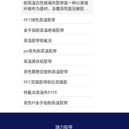
高温，正确使用不留胶）PET绿色/白
耐高温白色玻璃布胶带是一种以玻璃
色高温胶带材质：绿色或白色聚酯薄
纤维布为基材，涂覆高性能压敏胶
膜。耐温性：约 130°C - 180°C。特
（通常为硅胶）的特种胶带。因其出
点：绝缘性好，有一定韧性。电子电
PET绿色高温胶带
色的耐热性、绝缘性和机械强度，被
工专用的PET胶带（非普通包装胶
广泛应用于电子、电气、航空航天等
金手指耐高温绝缘胶带
带）采用耐高温胶水，在额定温度和
高端工业领域。🔥 核心特性这类胶带
时间下使用后撕除，一般不留残胶。
的核心优势在于能承受远超普通胶带
高温胶带铁氟龙
常用于电路板遮蔽、线圈绝缘、较温
的高温，并提供卓越的物理保护。卓
和的焊接保护。三、 遮蔽保护专用
越的耐温性：这是其较核心的特性。
pet茶色耐高温胶带
（中低温，专用配方）耐高温美纹纸
多数产品可长期耐受200℃的高温，
胶带材质：皱纹纸+特殊耐高温胶
短期甚至可承受260℃的极端温度。
高温美纹纸胶带
水。耐温性：根据等级不同，80°C -
部分高性能型号，如3M™ 361，能耐
220°C 不等。特点：专为喷涂、烤
茶色聚酰亚胺耐高温胶带
受高达450°F（约232℃） 的温度，间
漆、喷砂等遮蔽工艺设计。高质量的
歇性使用可达550°F（约288℃）或更
PET双面胶带耐拉双面胶
高温美纹纸胶带（如汽车喷涂级） 在
高。优异的机械强度：玻璃纤维布基
规定的温度和时间（通常有明确说
材提供了极高的抗拉强度和耐撕裂
特氟龙高温布PTFE
明）内使用，撕下后不应留残胶。时
性。例如，日东P-212的抗拉强度可达
间过长或超温使用会导致残胶。应
323 N/10mm，能有效抵抗磨损和物理
茶色PI金手指耐高温胶带
用：汽车喷漆、家具烤漆、玻璃/陶瓷
损伤。可靠的电气绝缘性：作为H级
喷涂分色。选择与使用核心建议明确
耐热绝缘材料，它具备良好的介电强
温度和时长：问自己“需要耐受多少
度，能有效防止电路短路。例如，日
度？持续多长时间？” 选择耐温范围
东ST-HG-T(R)的击穿电压可达4.5
瑞力胶带 
