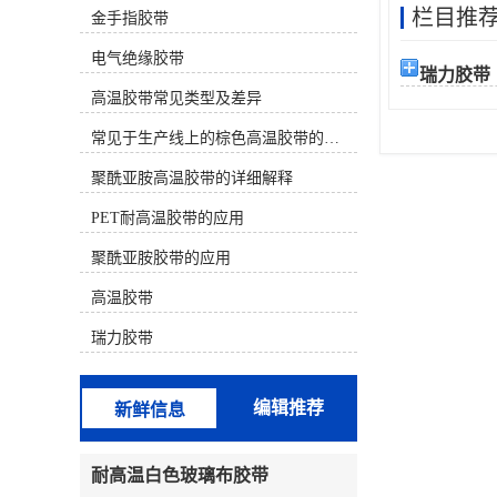
栏目推
金手指胶带
材质） 决定。下面为您分类介绍几种
主流的耐高温且不易留胶的胶带：
电气绝缘胶带
一、 较佳选择（高温且基本无残胶）
瑞力胶带
这类胶带使用有机硅压敏胶或特殊配
高温胶带常见类型及差异
方，专门设计用于高温后干净移除。
聚酰亚胺高温胶带（金手指胶带）材
常见于生产线上的棕色高温胶带的特性及应用
质：茶色/琥珀色薄膜。耐温性：长期
耐温 260°C，短期可至300°C以上。特
聚酰亚胺高温胶带的详细解释
点：较常用、较可靠的选择之一。背
PET耐高温胶带的应用
面常带有离型纸。其有机硅胶水配方
在正确使用后（如高温后趁热撕除）
聚酰亚胺胶带的应用
通常不留残胶。广泛用于SMT回流
焊、波峰焊、电路板保护、线圈缠
高温胶带
绕。注意：劣质产品胶水配方不佳，
仍可能留胶。特氟龙高温胶带（铁氟
瑞力胶带
龙胶带）材质：白色/黑色，表面极其
光滑。耐温性：较高可达 260°C -
300°C。特点：防粘性极好，本身就
编辑推荐
新鲜信息
是不粘材料，因此几乎绝对不留残
胶。常用于热塑封口机、熨斗底板、
烘焙模具、化工防粘。缺点是强度较
耐高温白色玻璃布胶带
低，价格较贵。二、 性价比选择（中