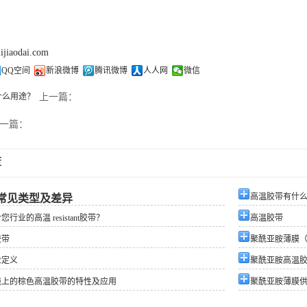
lijiaodai.com
QQ空间
新浪微博
腾讯微博
人人网
微信
什么用途？
上一篇：
一篇：
荐
高温胶带有什
常见类型及差异
行业的高温 resistant胶带？
高温胶带
胶带
聚酰亚胺薄膜（
业定义
聚酰亚胺高温
线上的棕色高温胶带的特性及应用
聚酰亚胺薄膜