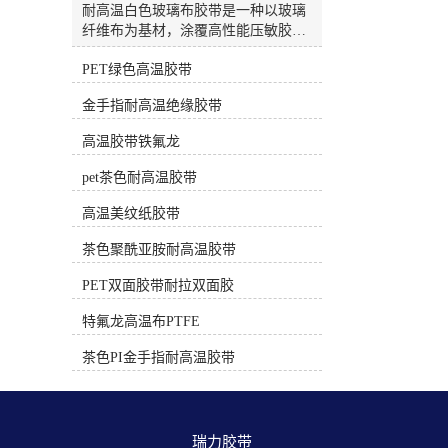
高温，正确使用不留胶）PET绿色/白
耐高温白色玻璃布胶带是一种以玻璃
色高温胶带材质：绿色或白色聚酯薄
纤维布为基材，涂覆高性能压敏胶
膜。耐温性：约 130°C - 180°C。特
（通常为硅胶）的特种胶带。因其出
点：绝缘性好，有一定韧性。电子电
PET绿色高温胶带
色的耐热性、绝缘性和机械强度，被
工专用的PET胶带（非普通包装胶
广泛应用于电子、电气、航空航天等
金手指耐高温绝缘胶带
带）采用耐高温胶水，在额定温度和
高端工业领域。🔥 核心特性这类胶带
时间下使用后撕除，一般不留残胶。
的核心优势在于能承受远超普通胶带
高温胶带铁氟龙
常用于电路板遮蔽、线圈绝缘、较温
的高温，并提供卓越的物理保护。卓
和的焊接保护。三、 遮蔽保护专用
越的耐温性：这是其较核心的特性。
pet茶色耐高温胶带
（中低温，专用配方）耐高温美纹纸
多数产品可长期耐受200℃的高温，
胶带材质：皱纹纸+特殊耐高温胶
短期甚至可承受260℃的极端温度。
高温美纹纸胶带
水。耐温性：根据等级不同，80°C -
部分高性能型号，如3M™ 361，能耐
220°C 不等。特点：专为喷涂、烤
茶色聚酰亚胺耐高温胶带
受高达450°F（约232℃） 的温度，间
漆、喷砂等遮蔽工艺设计。高质量的
歇性使用可达550°F（约288℃）或更
PET双面胶带耐拉双面胶
高温美纹纸胶带（如汽车喷涂级） 在
高。优异的机械强度：玻璃纤维布基
规定的温度和时间（通常有明确说
材提供了极高的抗拉强度和耐撕裂
特氟龙高温布PTFE
明）内使用，撕下后不应留残胶。时
性。例如，日东P-212的抗拉强度可达
间过长或超温使用会导致残胶。应
323 N/10mm，能有效抵抗磨损和物理
茶色PI金手指耐高温胶带
用：汽车喷漆、家具烤漆、玻璃/陶瓷
损伤。可靠的电气绝缘性：作为H级
喷涂分色。选择与使用核心建议明确
耐热绝缘材料，它具备良好的介电强
温度和时长：问自己“需要耐受多少
度，能有效防止电路短路。例如，日
度？持续多长时间？” 选择耐温范围
东ST-HG-T(R)的击穿电压可达4.5
瑞力胶带 
