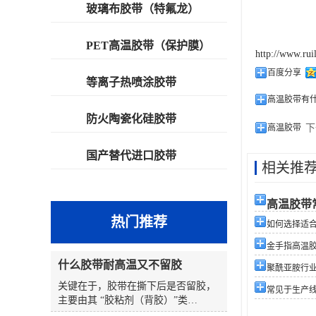
玻璃布胶带（特氟龙）
PET高温胶带（保护膜）
http://www.rui
百度分享
等离子热喷涂胶带
高温胶带有
防火陶瓷化硅胶带
高温胶带
下
国产替代进口胶带
相关推
高温胶带
热门推荐
如何选择适合您
金手指高温
什么胶带耐高温又不留胶
聚酰亚胺行
关键在于，胶带在撕下后是否留胶，
常见于生产
主要由其 “胶粘剂（背胶）”类
型 和 “使用条件”（温度、时间、表面