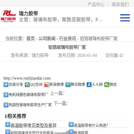
产品中心
联系我们
瑞力胶带
主营：玻璃布胶带，聚酰亚胺胶带，PET高温胶带，耐高温保护膜
聚酰亚胺系列
当前位置：
首页
›
公司新闻
›
行业资讯
› 铝箔玻璃布胶带厂家
铝箔玻璃布胶带厂家
玻璃布胶带（特
发布来源：瑞力胶带 发布日期: 2026-01-04 访问量:42
氟龙）
PET高温胶带
http://www.ruilijiaodai.com
（保护膜）
等离子热喷涂胶
百度分享
QQ空间
新浪微博
腾讯微博
人人网
微信
上一篇：
电机线圈包玻璃布胶带厂
带
防火陶瓷化硅胶
下一篇：
热固性玻璃布胶带生产厂家
带
国产替代进口胶
相关推荐
带
高温胶带常见类型及差异
高温胶带有什么用途？
如何选择适合您行业的高温 resistant胶带？
高温胶带