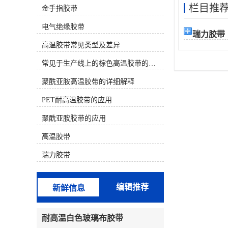
栏目推
金手指胶带
材质） 决定。下面为您分类介绍几种
主流的耐高温且不易留胶的胶带：
电气绝缘胶带
一、 较佳选择（高温且基本无残胶）
瑞力胶带
这类胶带使用有机硅压敏胶或特殊配
高温胶带常见类型及差异
方，专门设计用于高温后干净移除。
聚酰亚胺高温胶带（金手指胶带）材
常见于生产线上的棕色高温胶带的特性及应用
质：茶色/琥珀色薄膜。耐温性：长期
耐温 260°C，短期可至300°C以上。特
聚酰亚胺高温胶带的详细解释
点：较常用、较可靠的选择之一。背
PET耐高温胶带的应用
面常带有离型纸。其有机硅胶水配方
在正确使用后（如高温后趁热撕除）
聚酰亚胺胶带的应用
通常不留残胶。广泛用于SMT回流
焊、波峰焊、电路板保护、线圈缠
高温胶带
绕。注意：劣质产品胶水配方不佳，
仍可能留胶。特氟龙高温胶带（铁氟
瑞力胶带
龙胶带）材质：白色/黑色，表面极其
光滑。耐温性：较高可达 260°C -
300°C。特点：防粘性极好，本身就
编辑推荐
新鲜信息
是不粘材料，因此几乎绝对不留残
胶。常用于热塑封口机、熨斗底板、
烘焙模具、化工防粘。缺点是强度较
耐高温白色玻璃布胶带
低，价格较贵。二、 性价比选择（中