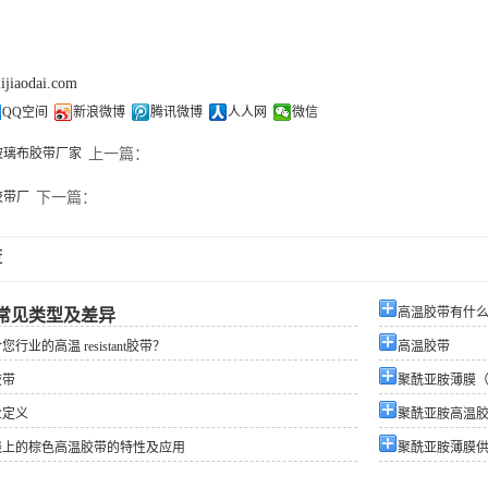
lijiaodai.com
QQ空间
新浪微博
腾讯微博
人人网
微信
玻璃布胶带厂家
上一篇：
胶带厂
下一篇：
荐
高温胶带有什
常见类型及差异
行业的高温 resistant胶带？
高温胶带
胶带
聚酰亚胺薄膜（
业定义
聚酰亚胺高温
线上的棕色高温胶带的特性及应用
聚酰亚胺薄膜