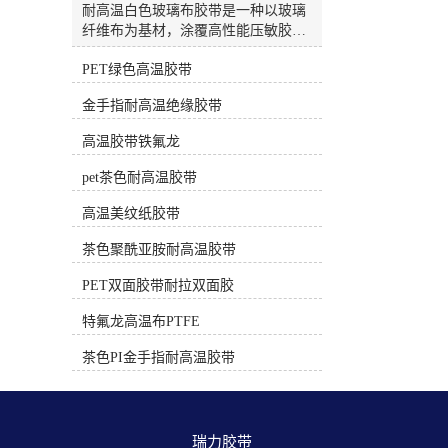
高温，正确使用不留胶）PET绿色/白
耐高温白色玻璃布胶带是一种以玻璃
色高温胶带材质：绿色或白色聚酯薄
纤维布为基材，涂覆高性能压敏胶
膜。耐温性：约 130°C - 180°C。特
（通常为硅胶）的特种胶带。因其出
点：绝缘性好，有一定韧性。电子电
PET绿色高温胶带
色的耐热性、绝缘性和机械强度，被
工专用的PET胶带（非普通包装胶
广泛应用于电子、电气、航空航天等
金手指耐高温绝缘胶带
带）采用耐高温胶水，在额定温度和
高端工业领域。🔥 核心特性这类胶带
时间下使用后撕除，一般不留残胶。
的核心优势在于能承受远超普通胶带
高温胶带铁氟龙
常用于电路板遮蔽、线圈绝缘、较温
的高温，并提供卓越的物理保护。卓
和的焊接保护。三、 遮蔽保护专用
越的耐温性：这是其较核心的特性。
pet茶色耐高温胶带
（中低温，专用配方）耐高温美纹纸
多数产品可长期耐受200℃的高温，
胶带材质：皱纹纸+特殊耐高温胶
短期甚至可承受260℃的极端温度。
高温美纹纸胶带
水。耐温性：根据等级不同，80°C -
部分高性能型号，如3M™ 361，能耐
220°C 不等。特点：专为喷涂、烤
茶色聚酰亚胺耐高温胶带
受高达450°F（约232℃） 的温度，间
漆、喷砂等遮蔽工艺设计。高质量的
歇性使用可达550°F（约288℃）或更
PET双面胶带耐拉双面胶
高温美纹纸胶带（如汽车喷涂级） 在
高。优异的机械强度：玻璃纤维布基
规定的温度和时间（通常有明确说
材提供了极高的抗拉强度和耐撕裂
特氟龙高温布PTFE
明）内使用，撕下后不应留残胶。时
性。例如，日东P-212的抗拉强度可达
间过长或超温使用会导致残胶。应
323 N/10mm，能有效抵抗磨损和物理
茶色PI金手指耐高温胶带
用：汽车喷漆、家具烤漆、玻璃/陶瓷
损伤。可靠的电气绝缘性：作为H级
喷涂分色。选择与使用核心建议明确
耐热绝缘材料，它具备良好的介电强
温度和时长：问自己“需要耐受多少
度，能有效防止电路短路。例如，日
度？持续多长时间？” 选择耐温范围
东ST-HG-T(R)的击穿电压可达4.5
瑞力胶带 
