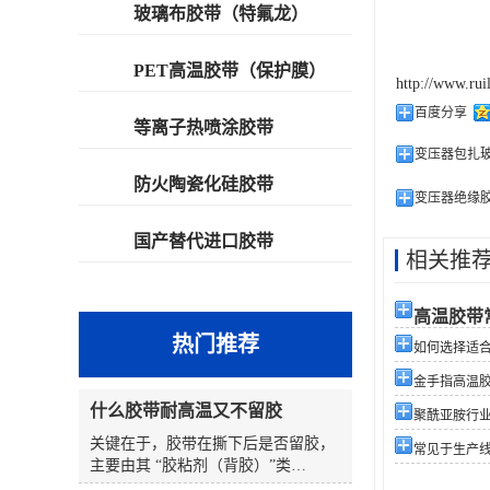
玻璃布胶带（特氟龙）
PET高温胶带（保护膜）
http://www.rui
百度分享
等离子热喷涂胶带
变压器包扎
防火陶瓷化硅胶带
变压器绝缘
国产替代进口胶带
相关推
高温胶带
热门推荐
如何选择适合您
金手指高温
什么胶带耐高温又不留胶
聚酰亚胺行
关键在于，胶带在撕下后是否留胶，
常见于生产
主要由其 “胶粘剂（背胶）”类
型 和 “使用条件”（温度、时间、表面