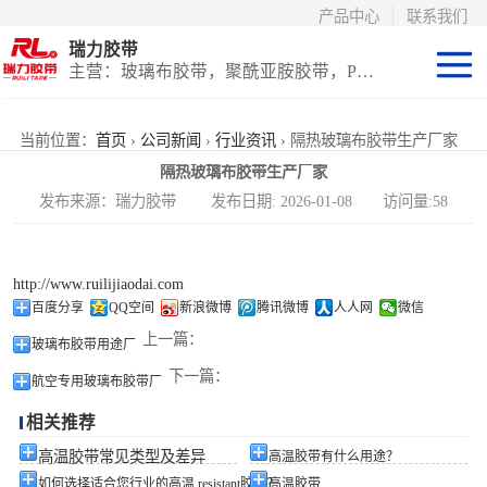
产品中心
联系我们
瑞力胶带
主营：玻璃布胶带，聚酰亚胺胶带，PET高温胶带，耐高温保护膜
聚酰亚胺系列
当前位置：
首页
›
公司新闻
›
行业资讯
› 隔热玻璃布胶带生产厂家
隔热玻璃布胶带生产厂家
玻璃布胶带（特
发布来源：瑞力胶带 发布日期: 2026-01-08 访问量:58
氟龙）
PET高温胶带
http://www.ruilijiaodai.com
（保护膜）
等离子热喷涂胶
百度分享
QQ空间
新浪微博
腾讯微博
人人网
微信
上一篇：
玻璃布胶带用途厂
带
防火陶瓷化硅胶
下一篇：
航空专用玻璃布胶带厂
带
国产替代进口胶
相关推荐
带
高温胶带常见类型及差异
高温胶带有什么用途？
如何选择适合您行业的高温 resistant胶带？
高温胶带