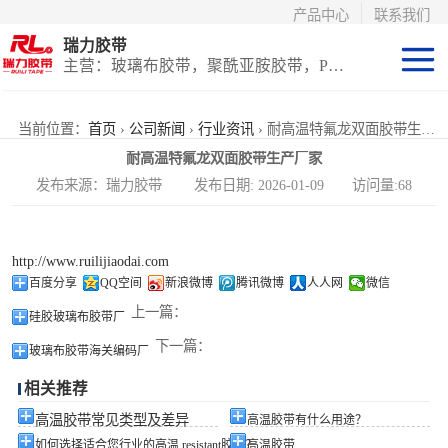
产品中心
联系我们
瑞力胶带
主营：玻璃布胶带，聚酰亚胺胶带，PET高温胶带，耐高温保护膜
聚酰亚胺系列
当前位置：
首页
›
公司新闻
›
行业资讯
› 耐高温特氟龙双面胶带生产厂家
耐高温特氟龙双面胶带生产厂家
玻璃布胶带（特
发布来源：瑞力胶带 发布日期: 2026-01-09 访问量:68
氟龙）
PET高温胶带
http://www.ruilijiaodai.com
（保护膜）
等离子热喷涂胶
百度分享
QQ空间
新浪微博
腾讯微博
人人网
微信
上一篇：
硅胶玻璃布胶带厂
带
防火陶瓷化硅胶
下一篇：
玻璃布胶带海关编码厂
带
国产替代进口胶
相关推荐
带
高温胶带常见类型及差异
高温胶带有什么用途？
如何选择适合您行业的高温 resistant胶带？
高温胶带