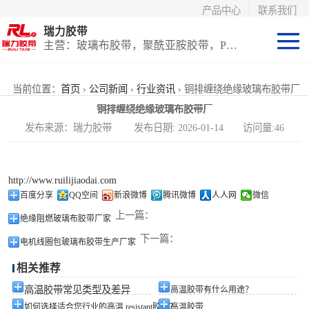
产品中心
联系我们
瑞力胶带
主营：玻璃布胶带，聚酰亚胺胶带，PET高温胶带，耐高温保护膜
聚酰亚胺系列
当前位置：
首页
›
公司新闻
›
行业资讯
› 铜排缠绕绝缘玻璃布胶带厂
铜排缠绕绝缘玻璃布胶带厂
玻璃布胶带（特
发布来源：瑞力胶带 发布日期: 2026-01-14 访问量:46
氟龙）
PET高温胶带
http://www.ruilijiaodai.com
（保护膜）
等离子热喷涂胶
百度分享
QQ空间
新浪微博
腾讯微博
人人网
微信
上一篇：
绝缘阻燃玻璃布胶带厂家
带
防火陶瓷化硅胶
下一篇：
电机线圈包玻璃布胶带生产厂家
带
国产替代进口胶
相关推荐
带
高温胶带常见类型及差异
高温胶带有什么用途？
如何选择适合您行业的高温 resistant胶带？
高温胶带