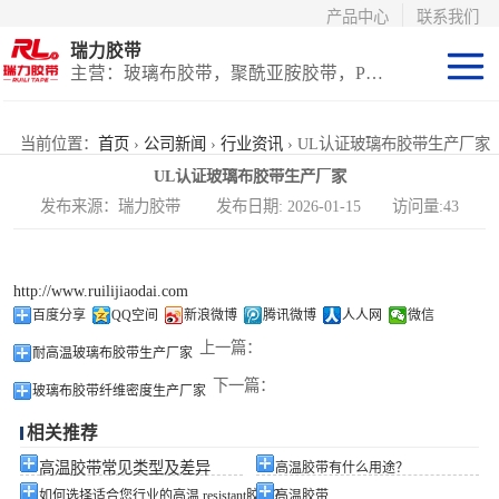
产品中心
联系我们
瑞力胶带
主营：玻璃布胶带，聚酰亚胺胶带，PET高温胶带，耐高温保护膜
聚酰亚胺系列
当前位置：
首页
›
公司新闻
›
行业资讯
› UL认证玻璃布胶带生产厂家
UL认证玻璃布胶带生产厂家
玻璃布胶带（特
发布来源：瑞力胶带 发布日期: 2026-01-15 访问量:43
氟龙）
PET高温胶带
http://www.ruilijiaodai.com
（保护膜）
等离子热喷涂胶
百度分享
QQ空间
新浪微博
腾讯微博
人人网
微信
上一篇：
耐高温玻璃布胶带生产厂家
带
防火陶瓷化硅胶
下一篇：
玻璃布胶带纤维密度生产厂家
带
国产替代进口胶
相关推荐
带
高温胶带常见类型及差异
高温胶带有什么用途？
如何选择适合您行业的高温 resistant胶带？
高温胶带