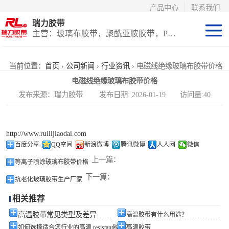
产品中心
联系我们
瑞力胶带
主营：玻璃布胶带，聚酰亚胺胶带，PET高温胶带，耐高温保护膜
聚酰亚胺系列
当前位置：
首页
›
公司新闻
›
行业资讯
› 电磁线绝缘玻璃布胶带价格
电磁线绝缘玻璃布胶带价格
玻璃布胶带（特
发布来源：瑞力胶带 发布日期: 2026-01-19 访问量:40
氟龙）
PET高温胶带
http://www.ruilijiaodai.com
（保护膜）
等离子热喷涂胶
百度分享
QQ空间
新浪微博
腾讯微博
人人网
微信
上一篇：
等离子喷涂玻璃布胶带价格
带
防火陶瓷化硅胶
下一篇：
抗老化玻璃胶带生产厂家
带
国产替代进口胶
相关推荐
带
高温胶带常见类型及差异
高温胶带有什么用途？
如何选择适合您行业的高温 resistant胶带？
高温胶带