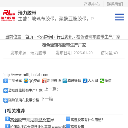
产品中心
联系我们
瑞力胶带
主营：玻璃布胶带，聚酰亚胺胶带，PET高温胶带，耐高温保护膜
聚酰亚胺系列
当前位置：
首页
›
公司新闻
›
行业资讯
› 橙色玻璃布胶带生产厂家
橙色玻璃布胶带生产厂家
玻璃布胶带（特
发布来源：瑞力胶带 发布日期: 2026-01-20 访问量:40
氟龙）
PET高温胶带
http://www.ruilijiaodai.com
（保护膜）
等离子热喷涂胶
百度分享
QQ空间
新浪微博
腾讯微博
人人网
微信
上一篇：
玻璃纤维胶布生产厂家
带
防火陶瓷化硅胶
下一篇：
隔热玻璃布胶带价格
带
国产替代进口胶
相关推荐
带
高温胶带常见类型及差异
高温胶带有什么用途？
如何选择适合您行业的高温 resistant胶带？
高温胶带