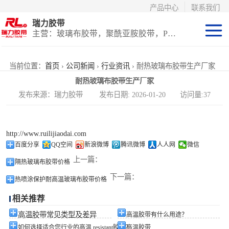
产品中心
联系我们
瑞力胶带
主营：玻璃布胶带，聚酰亚胺胶带，PET高温胶带，耐高温保护膜
聚酰亚胺系列
当前位置：
首页
›
公司新闻
›
行业资讯
› 耐热玻璃布胶带生产厂家
耐热玻璃布胶带生产厂家
玻璃布胶带（特
发布来源：瑞力胶带 发布日期: 2026-01-20 访问量:37
氟龙）
PET高温胶带
http://www.ruilijiaodai.com
（保护膜）
等离子热喷涂胶
百度分享
QQ空间
新浪微博
腾讯微博
人人网
微信
上一篇：
隔热玻璃布胶带价格
带
防火陶瓷化硅胶
下一篇：
热喷涂保护耐高温玻璃布胶带价格
带
国产替代进口胶
相关推荐
带
高温胶带常见类型及差异
高温胶带有什么用途？
如何选择适合您行业的高温 resistant胶带？
高温胶带