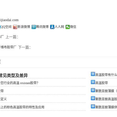
lijiaodai.com
QQ空间
新浪微博
腾讯微博
人人网
微信
布厂
上一篇：
纤维布胶带厂
下一篇：
荐
高温胶带有什
常见类型及差异
行业的高温 resistant胶带？
高温胶带
胶带
聚酰亚胺薄膜（
业定义
聚酰亚胺高温
线上的棕色高温胶带的特性及应用
聚酰亚胺薄膜