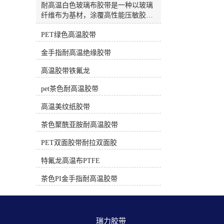
高温，正确使用不留胶）PET绿色/白
耐高温白色玻璃布胶带是一种以玻璃
色高温胶带材质：绿色或白色聚酯薄
纤维布为基材，涂覆高性能压敏胶
膜。耐温性：约 130°C - 180°C。特
（通常为硅胶）的特种胶带。因其出
点：绝缘性好，有一定韧性。电子电
PET绿色高温胶带
色的耐热性、绝缘性和机械强度，被
工专用的PET胶带（非普通包装胶
广泛应用于电子、电气、航空航天等
金手指耐高温绝缘胶带
带）采用耐高温胶水，在额定温度和
高端工业领域。🔥 核心特性这类胶带
时间下使用后撕除，一般不留残胶。
的核心优势在于能承受远超普通胶带
高温胶带铁氟龙
常用于电路板遮蔽、线圈绝缘、较温
的高温，并提供卓越的物理保护。卓
和的焊接保护。三、 遮蔽保护专用
越的耐温性：这是其较核心的特性。
pet茶色耐高温胶带
（中低温，专用配方）耐高温美纹纸
多数产品可长期耐受200℃的高温，
胶带材质：皱纹纸+特殊耐高温胶
短期甚至可承受260℃的极端温度。
高温美纹纸胶带
水。耐温性：根据等级不同，80°C -
部分高性能型号，如3M™ 361，能耐
220°C 不等。特点：专为喷涂、烤
茶色聚酰亚胺耐高温胶带
受高达450°F（约232℃） 的温度，间
漆、喷砂等遮蔽工艺设计。高质量的
歇性使用可达550°F（约288℃）或更
PET双面胶带耐拉双面胶
高温美纹纸胶带（如汽车喷涂级） 在
高。优异的机械强度：玻璃纤维布基
规定的温度和时间（通常有明确说
材提供了极高的抗拉强度和耐撕裂
特氟龙高温布PTFE
明）内使用，撕下后不应留残胶。时
性。例如，日东P-212的抗拉强度可达
间过长或超温使用会导致残胶。应
323 N/10mm，能有效抵抗磨损和物理
茶色PI金手指耐高温胶带
用：汽车喷漆、家具烤漆、玻璃/陶瓷
损伤。可靠的电气绝缘性：作为H级
喷涂分色。选择与使用核心建议明确
耐热绝缘材料，它具备良好的介电强
温度和时长：问自己“需要耐受多少
度，能有效防止电路短路。例如，日
度？持续多长时间？” 选择耐温范围
东ST-HG-T(R)的击穿电压可达4.5
瑞力胶带 
