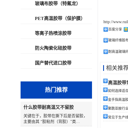
玻璃布胶带（特氟龙）
PET高温胶带（保护膜）
http://www.rui
百度分享
等离子热喷涂胶带
玻璃纤维胶
防火陶瓷化硅胶带
耐高温玻璃
国产替代进口胶带
相关推
高温胶带
热门推荐
如何选择适合您
金手指高温
什么胶带耐高温又不留胶
聚酰亚胺行
关键在于，胶带在撕下后是否留胶，
常见于生产
主要由其 “胶粘剂（背胶）”类
型 和 “使用条件”（温度、时间、表面