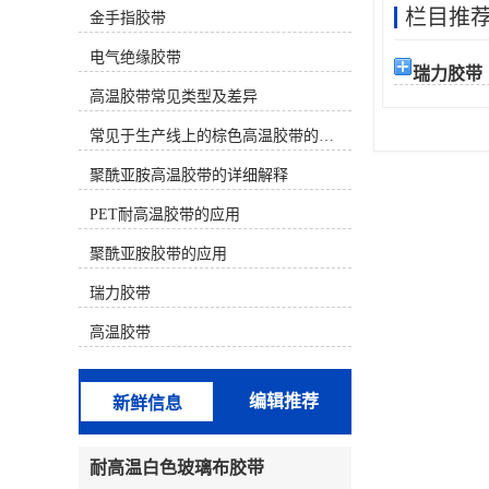
栏目推
金手指胶带
材质） 决定。下面为您分类介绍几种
主流的耐高温且不易留胶的胶带：
电气绝缘胶带
一、 较佳选择（高温且基本无残胶）
瑞力胶带
这类胶带使用有机硅压敏胶或特殊配
高温胶带常见类型及差异
方，专门设计用于高温后干净移除。
聚酰亚胺高温胶带（金手指胶带）材
常见于生产线上的棕色高温胶带的特性及应用
质：茶色/琥珀色薄膜。耐温性：长期
耐温 260°C，短期可至300°C以上。特
聚酰亚胺高温胶带的详细解释
点：较常用、较可靠的选择之一。背
PET耐高温胶带的应用
面常带有离型纸。其有机硅胶水配方
在正确使用后（如高温后趁热撕除）
聚酰亚胺胶带的应用
通常不留残胶。广泛用于SMT回流
焊、波峰焊、电路板保护、线圈缠
瑞力胶带
绕。注意：劣质产品胶水配方不佳，
仍可能留胶。特氟龙高温胶带（铁氟
高温胶带
龙胶带）材质：白色/黑色，表面极其
光滑。耐温性：较高可达 260°C -
300°C。特点：防粘性极好，本身就
编辑推荐
新鲜信息
是不粘材料，因此几乎绝对不留残
胶。常用于热塑封口机、熨斗底板、
烘焙模具、化工防粘。缺点是强度较
耐高温白色玻璃布胶带
低，价格较贵。二、 性价比选择（中