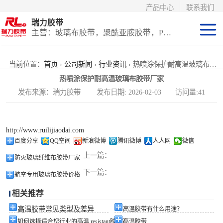
产品中心
联系我们
瑞力胶带
主营：玻璃布胶带，聚酰亚胺胶带，PET高温胶带，耐高温保护膜
聚酰亚胺系列
当前位置：
首页
›
公司新闻
›
行业资讯
› 热喷涂保护耐高温玻璃布胶带厂家
热喷涂保护耐高温玻璃布胶带厂家
玻璃布胶带（特
发布来源：瑞力胶带 发布日期: 2026-02-03 访问量:41
氟龙）
PET高温胶带
http://www.ruilijiaodai.com
（保护膜）
等离子热喷涂胶
百度分享
QQ空间
新浪微博
腾讯微博
人人网
微信
上一篇：
防火玻璃纤维布胶带厂家
带
防火陶瓷化硅胶
下一篇：
航空专用玻璃布胶带价格
带
国产替代进口胶
相关推荐
带
高温胶带常见类型及差异
高温胶带有什么用途？
如何选择适合您行业的高温 resistant胶带？
高温胶带