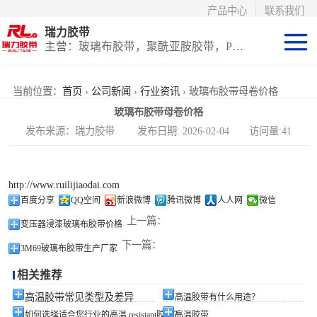
产品中心
联系我们
瑞力胶带
主营：玻璃布胶带，聚酰亚胺胶带，PET高温胶带，耐高温保护膜
聚酰亚胺系列
当前位置：
首页
›
公司新闻
›
行业资讯
› 玻璃布胶带母卷价格
玻璃布胶带母卷价格
玻璃布胶带（特
发布来源：瑞力胶带 发布日期: 2026-02-04 访问量:41
氟龙）
PET高温胶带
http://www.ruilijiaodai.com
（保护膜）
等离子热喷涂胶
百度分享
QQ空间
新浪微博
腾讯微博
人人网
微信
上一篇：
变压器浸漆玻璃布胶带价格
带
防火陶瓷化硅胶
下一篇：
3M69玻璃布胶带生产厂家
带
国产替代进口胶
相关推荐
带
高温胶带常见类型及差异
高温胶带有什么用途？
如何选择适合您行业的高温 resistant胶带？
高温胶带