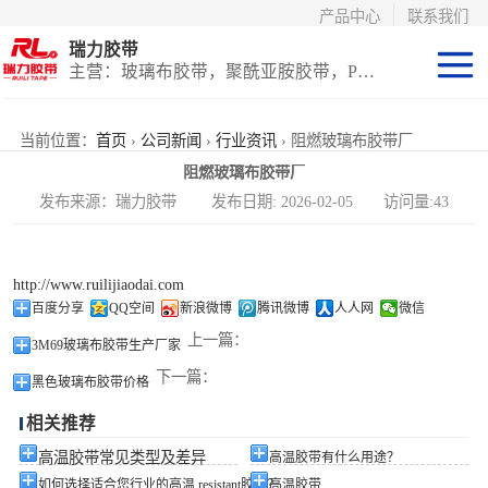
产品中心
联系我们
瑞力胶带
主营：玻璃布胶带，聚酰亚胺胶带，PET高温胶带，耐高温保护膜
聚酰亚胺系列
当前位置：
首页
›
公司新闻
›
行业资讯
› 阻燃玻璃布胶带厂
阻燃玻璃布胶带厂
玻璃布胶带（特
发布来源：瑞力胶带 发布日期: 2026-02-05 访问量:43
氟龙）
PET高温胶带
http://www.ruilijiaodai.com
（保护膜）
等离子热喷涂胶
百度分享
QQ空间
新浪微博
腾讯微博
人人网
微信
上一篇：
3M69玻璃布胶带生产厂家
带
防火陶瓷化硅胶
下一篇：
黑色玻璃布胶带价格
带
国产替代进口胶
相关推荐
带
高温胶带常见类型及差异
高温胶带有什么用途？
如何选择适合您行业的高温 resistant胶带？
高温胶带