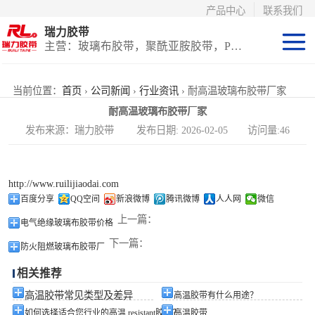
产品中心
联系我们
瑞力胶带
主营：玻璃布胶带，聚酰亚胺胶带，PET高温胶带，耐高温保护膜
聚酰亚胺系列
当前位置：
首页
›
公司新闻
›
行业资讯
› 耐高温玻璃布胶带厂家
耐高温玻璃布胶带厂家
玻璃布胶带（特
发布来源：瑞力胶带 发布日期: 2026-02-05 访问量:46
氟龙）
PET高温胶带
http://www.ruilijiaodai.com
（保护膜）
等离子热喷涂胶
百度分享
QQ空间
新浪微博
腾讯微博
人人网
微信
上一篇：
电气绝缘玻璃布胶带价格
带
防火陶瓷化硅胶
下一篇：
防火阻燃玻璃布胶带厂
带
国产替代进口胶
相关推荐
带
高温胶带常见类型及差异
高温胶带有什么用途？
如何选择适合您行业的高温 resistant胶带？
高温胶带