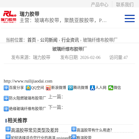
产品中心
联系我们
瑞力胶带
主营：玻璃布胶带，聚酰亚胺胶带，PET高温胶带，耐高温保护膜
聚酰亚胺系列
当前位置：
首页
›
公司新闻
›
行业资讯
› 玻璃纤维布胶带厂
玻璃纤维布胶带厂
玻璃布胶带（特
发布来源：瑞力胶带 发布日期: 2026-02-06 访问量:47
氟龙）
PET高温胶带
http://www.ruilijiaodai.com
（保护膜）
等离子热喷涂胶
百度分享
QQ空间
新浪微博
腾讯微博
人人网
微信
上一篇：
防火阻燃玻璃布胶带厂
带
防火陶瓷化硅胶
下一篇：
绝缘玻璃纤维布胶带厂
带
国产替代进口胶
相关推荐
带
高温胶带常见类型及差异
高温胶带有什么用途？
如何选择适合您行业的高温 resistant胶带？
高温胶带