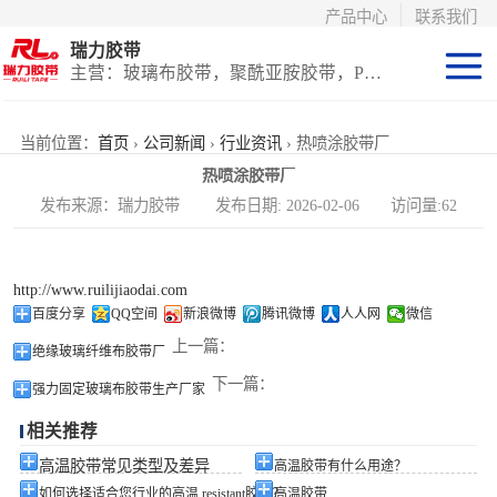
产品中心
联系我们
瑞力胶带
主营：玻璃布胶带，聚酰亚胺胶带，PET高温胶带，耐高温保护膜
聚酰亚胺系列
当前位置：
首页
›
公司新闻
›
行业资讯
› 热喷涂胶带厂
热喷涂胶带厂
玻璃布胶带（特
发布来源：瑞力胶带 发布日期: 2026-02-06 访问量:62
氟龙）
PET高温胶带
http://www.ruilijiaodai.com
（保护膜）
等离子热喷涂胶
百度分享
QQ空间
新浪微博
腾讯微博
人人网
微信
上一篇：
绝缘玻璃纤维布胶带厂
带
防火陶瓷化硅胶
下一篇：
强力固定玻璃布胶带生产厂家
带
国产替代进口胶
相关推荐
带
高温胶带常见类型及差异
高温胶带有什么用途？
如何选择适合您行业的高温 resistant胶带？
高温胶带