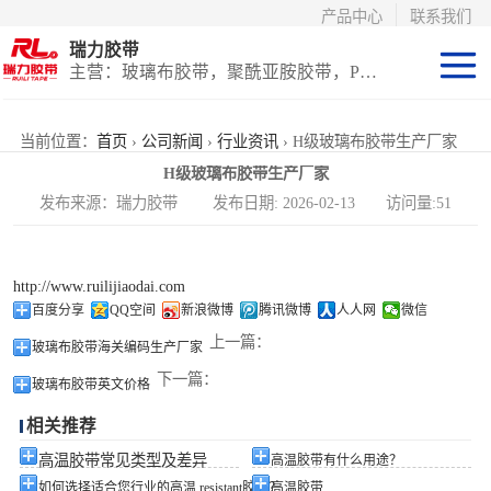
产品中心
联系我们
瑞力胶带
主营：玻璃布胶带，聚酰亚胺胶带，PET高温胶带，耐高温保护膜
聚酰亚胺系列
当前位置：
首页
›
公司新闻
›
行业资讯
› H级玻璃布胶带生产厂家
H级玻璃布胶带生产厂家
玻璃布胶带（特
发布来源：瑞力胶带 发布日期: 2026-02-13 访问量:51
氟龙）
PET高温胶带
http://www.ruilijiaodai.com
（保护膜）
等离子热喷涂胶
百度分享
QQ空间
新浪微博
腾讯微博
人人网
微信
上一篇：
玻璃布胶带海关编码生产厂家
带
防火陶瓷化硅胶
下一篇：
玻璃布胶带英文价格
带
国产替代进口胶
相关推荐
带
高温胶带常见类型及差异
高温胶带有什么用途？
如何选择适合您行业的高温 resistant胶带？
高温胶带