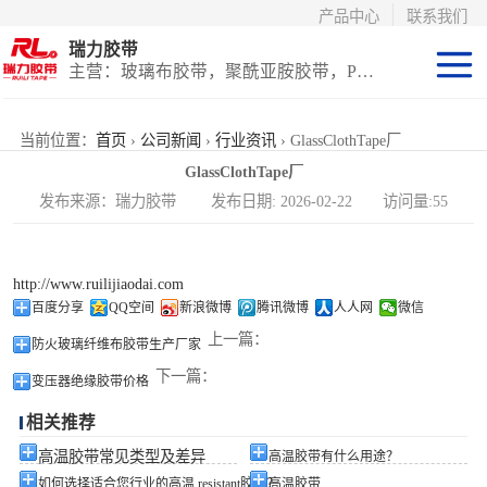
产品中心
联系我们
瑞力胶带
主营：玻璃布胶带，聚酰亚胺胶带，PET高温胶带，耐高温保护膜
聚酰亚胺系列
当前位置：
首页
›
公司新闻
›
行业资讯
› GlassClothTape厂
GlassClothTape厂
玻璃布胶带（特
发布来源：瑞力胶带 发布日期: 2026-02-22 访问量:55
氟龙）
PET高温胶带
http://www.ruilijiaodai.com
（保护膜）
等离子热喷涂胶
百度分享
QQ空间
新浪微博
腾讯微博
人人网
微信
上一篇：
防火玻璃纤维布胶带生产厂家
带
防火陶瓷化硅胶
下一篇：
变压器绝缘胶带价格
带
国产替代进口胶
相关推荐
带
高温胶带常见类型及差异
高温胶带有什么用途？
如何选择适合您行业的高温 resistant胶带？
高温胶带