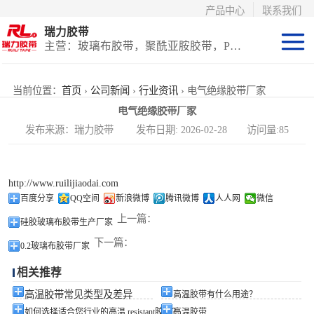
产品中心
联系我们
瑞力胶带
主营：玻璃布胶带，聚酰亚胺胶带，PET高温胶带，耐高温保护膜
聚酰亚胺系列
当前位置：
首页
›
公司新闻
›
行业资讯
› 电气绝缘胶带厂家
电气绝缘胶带厂家
玻璃布胶带（特
发布来源：瑞力胶带 发布日期: 2026-02-28 访问量:85
氟龙）
PET高温胶带
http://www.ruilijiaodai.com
（保护膜）
等离子热喷涂胶
百度分享
QQ空间
新浪微博
腾讯微博
人人网
微信
上一篇：
硅胶玻璃布胶带生产厂家
带
防火陶瓷化硅胶
下一篇：
0.2玻璃布胶带厂家
带
国产替代进口胶
相关推荐
带
高温胶带常见类型及差异
高温胶带有什么用途？
如何选择适合您行业的高温 resistant胶带？
高温胶带