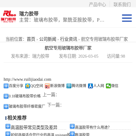
产品中心
联系我们
瑞力胶带
主营：玻璃布胶带，聚酰亚胺胶带，PET高温胶带，耐高温保护膜
聚酰亚胺系列
当前位置：
首页
›
公司新闻
›
行业资讯
› 航空专用玻璃布胶带厂家
航空专用玻璃布胶带厂家
玻璃布胶带（特
发布来源：瑞力胶带 发布日期: 2026-03-05 访问量:98
氟龙）
PET高温胶带
http://www.ruilijiaodai.com
（保护膜）
等离子热喷涂胶
百度分享
QQ空间
新浪微博
腾讯微博
人人网
微信
上一篇：
0.18玻璃布胶带价格
带
防火陶瓷化硅胶
下一篇：
玻璃布胶带纤维密度厂
带
国产替代进口胶
相关推荐
带
高温胶带常见类型及差异
高温胶带有什么用途？
如何选择适合您行业的高温 resistant胶带？
高温胶带