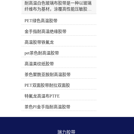
高温，正确使用不留胶）PET绿色/白
耐高温白色玻璃布胶带是一种以玻璃
色高温胶带材质：绿色或白色聚酯薄
纤维布为基材，涂覆高性能压敏胶
膜。耐温性：约 130°C - 180°C。特
（通常为硅胶）的特种胶带。因其出
点：绝缘性好，有一定韧性。电子电
PET绿色高温胶带
色的耐热性、绝缘性和机械强度，被
工专用的PET胶带（非普通包装胶
广泛应用于电子、电气、航空航天等
金手指耐高温绝缘胶带
带）采用耐高温胶水，在额定温度和
高端工业领域。🔥 核心特性这类胶带
时间下使用后撕除，一般不留残胶。
的核心优势在于能承受远超普通胶带
高温胶带铁氟龙
常用于电路板遮蔽、线圈绝缘、较温
的高温，并提供卓越的物理保护。卓
和的焊接保护。三、 遮蔽保护专用
越的耐温性：这是其较核心的特性。
pet茶色耐高温胶带
（中低温，专用配方）耐高温美纹纸
多数产品可长期耐受200℃的高温，
胶带材质：皱纹纸+特殊耐高温胶
短期甚至可承受260℃的极端温度。
高温美纹纸胶带
水。耐温性：根据等级不同，80°C -
部分高性能型号，如3M™ 361，能耐
220°C 不等。特点：专为喷涂、烤
茶色聚酰亚胺耐高温胶带
受高达450°F（约232℃） 的温度，间
漆、喷砂等遮蔽工艺设计。高质量的
歇性使用可达550°F（约288℃）或更
PET双面胶带耐拉双面胶
高温美纹纸胶带（如汽车喷涂级） 在
高。优异的机械强度：玻璃纤维布基
规定的温度和时间（通常有明确说
材提供了极高的抗拉强度和耐撕裂
特氟龙高温布PTFE
明）内使用，撕下后不应留残胶。时
性。例如，日东P-212的抗拉强度可达
间过长或超温使用会导致残胶。应
323 N/10mm，能有效抵抗磨损和物理
茶色PI金手指耐高温胶带
用：汽车喷漆、家具烤漆、玻璃/陶瓷
损伤。可靠的电气绝缘性：作为H级
喷涂分色。选择与使用核心建议明确
耐热绝缘材料，它具备良好的介电强
温度和时长：问自己“需要耐受多少
度，能有效防止电路短路。例如，日
度？持续多长时间？” 选择耐温范围
东ST-HG-T(R)的击穿电压可达4.5
瑞力胶带 
