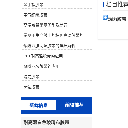
栏目推
金手指胶带
材质） 决定。下面为您分类介绍几种
主流的耐高温且不易留胶的胶带：
电气绝缘胶带
一、 较佳选择（高温且基本无残胶）
瑞力胶带
这类胶带使用有机硅压敏胶或特殊配
高温胶带常见类型及差异
方，专门设计用于高温后干净移除。
聚酰亚胺高温胶带（金手指胶带）材
常见于生产线上的棕色高温胶带的特性及应用
质：茶色/琥珀色薄膜。耐温性：长期
耐温 260°C，短期可至300°C以上。特
聚酰亚胺高温胶带的详细解释
点：较常用、较可靠的选择之一。背
PET耐高温胶带的应用
面常带有离型纸。其有机硅胶水配方
在正确使用后（如高温后趁热撕除）
聚酰亚胺胶带的应用
通常不留残胶。广泛用于SMT回流
焊、波峰焊、电路板保护、线圈缠
瑞力胶带
绕。注意：劣质产品胶水配方不佳，
仍可能留胶。特氟龙高温胶带（铁氟
高温胶带
龙胶带）材质：白色/黑色，表面极其
光滑。耐温性：较高可达 260°C -
300°C。特点：防粘性极好，本身就
编辑推荐
新鲜信息
是不粘材料，因此几乎绝对不留残
胶。常用于热塑封口机、熨斗底板、
烘焙模具、化工防粘。缺点是强度较
耐高温白色玻璃布胶带
低，价格较贵。二、 性价比选择（中