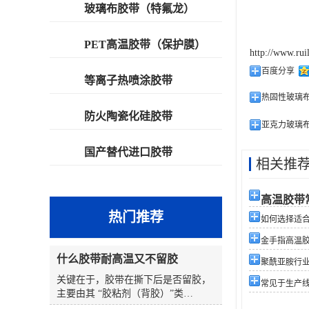
玻璃布胶带（特氟龙）
PET高温胶带（保护膜）
http://www.rui
百度分享
等离子热喷涂胶带
热固性玻璃
防火陶瓷化硅胶带
亚克力玻璃
国产替代进口胶带
相关推
高温胶带
热门推荐
如何选择适合您
金手指高温
什么胶带耐高温又不留胶
聚酰亚胺行
关键在于，胶带在撕下后是否留胶，
常见于生产
主要由其 “胶粘剂（背胶）”类
型 和 “使用条件”（温度、时间、表面