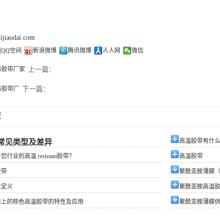
lijiaodai.com
QQ空间
新浪微博
腾讯微博
人人网
微信
布胶带厂家
上一篇：
布胶带厂
下一篇：
荐
高温胶带有什
常见类型及差异
行业的高温 resistant胶带？
高温胶带
胶带
聚酰亚胺薄膜（
业定义
聚酰亚胺高温
线上的棕色高温胶带的特性及应用
聚酰亚胺薄膜