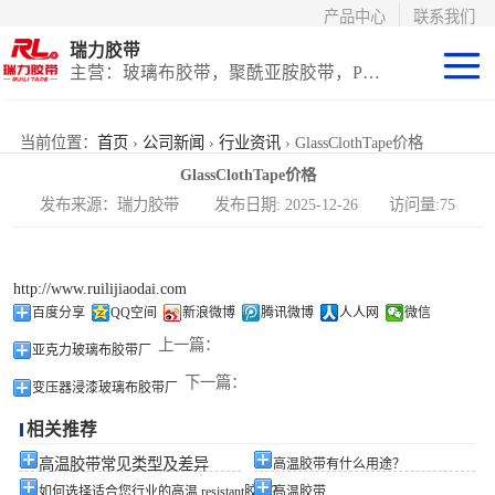
产品中心
联系我们
瑞力胶带
主营：玻璃布胶带，聚酰亚胺胶带，PET高温胶带，耐高温保护膜
聚酰亚胺系列
当前位置：
首页
›
公司新闻
›
行业资讯
› GlassClothTape价格
GlassClothTape价格
玻璃布胶带（特
发布来源：瑞力胶带 发布日期: 2025-12-26 访问量:75
氟龙）
PET高温胶带
http://www.ruilijiaodai.com
（保护膜）
等离子热喷涂胶
百度分享
QQ空间
新浪微博
腾讯微博
人人网
微信
上一篇：
亚克力玻璃布胶带厂
带
防火陶瓷化硅胶
下一篇：
变压器浸漆玻璃布胶带厂
带
国产替代进口胶
相关推荐
带
高温胶带常见类型及差异
高温胶带有什么用途？
如何选择适合您行业的高温 resistant胶带？
高温胶带