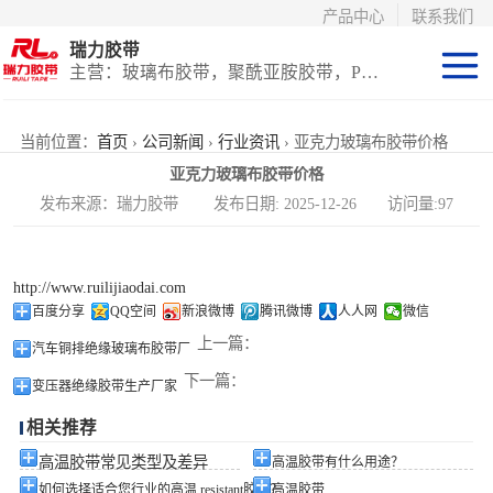
产品中心
联系我们
瑞力胶带
主营：玻璃布胶带，聚酰亚胺胶带，PET高温胶带，耐高温保护膜
聚酰亚胺系列
当前位置：
首页
›
公司新闻
›
行业资讯
› 亚克力玻璃布胶带价格
亚克力玻璃布胶带价格
玻璃布胶带（特
发布来源：瑞力胶带 发布日期: 2025-12-26 访问量:97
氟龙）
PET高温胶带
http://www.ruilijiaodai.com
（保护膜）
等离子热喷涂胶
百度分享
QQ空间
新浪微博
腾讯微博
人人网
微信
上一篇：
汽车铜排绝缘玻璃布胶带厂
带
防火陶瓷化硅胶
下一篇：
变压器绝缘胶带生产厂家
带
国产替代进口胶
相关推荐
带
高温胶带常见类型及差异
高温胶带有什么用途？
如何选择适合您行业的高温 resistant胶带？
高温胶带