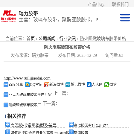
产品中心
联系我们
瑞力胶带
主营：玻璃布胶带，聚酰亚胺胶带，PET高温胶带，耐高温保护膜
聚酰亚胺系列
当前位置：
首页
›
公司新闻
›
行业资讯
› 防火阻燃玻璃布胶带价格
防火阻燃玻璃布胶带价格
玻璃布胶带（特
发布来源：瑞力胶带 发布日期: 2025-12-29 访问量:63
氟龙）
PET高温胶带
http://www.ruilijiaodai.com
（保护膜）
等离子热喷涂胶
百度分享
QQ空间
新浪微博
腾讯微博
人人网
微信
上一篇：
亚克力玻璃布胶带生产厂家
带
防火陶瓷化硅胶
下一篇：
耐酸碱玻璃布胶带厂
带
国产替代进口胶
相关推荐
带
高温胶带常见类型及差异
高温胶带有什么用途？
如何选择适合您行业的高温 resistant胶带？
高温胶带