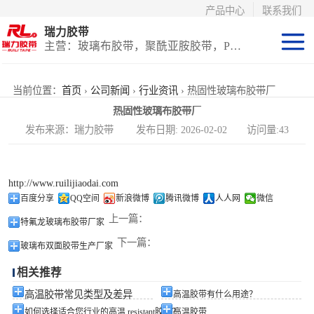
产品中心
联系我们
瑞力胶带
主营：玻璃布胶带，聚酰亚胺胶带，PET高温胶带，耐高温保护膜
聚酰亚胺系列
当前位置：
首页
›
公司新闻
›
行业资讯
› 热固性玻璃布胶带厂
热固性玻璃布胶带厂
玻璃布胶带（特
发布来源：瑞力胶带 发布日期: 2026-02-02 访问量:43
氟龙）
PET高温胶带
http://www.ruilijiaodai.com
（保护膜）
等离子热喷涂胶
百度分享
QQ空间
新浪微博
腾讯微博
人人网
微信
上一篇：
特氟龙玻璃布胶带厂家
带
防火陶瓷化硅胶
下一篇：
玻璃布双面胶带生产厂家
带
国产替代进口胶
相关推荐
带
高温胶带常见类型及差异
高温胶带有什么用途？
如何选择适合您行业的高温 resistant胶带？
高温胶带