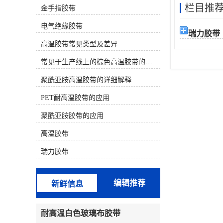
栏目推
金手指胶带
材质） 决定。下面为您分类介绍几种
主流的耐高温且不易留胶的胶带：
电气绝缘胶带
一、 较佳选择（高温且基本无残胶）
瑞力胶带
这类胶带使用有机硅压敏胶或特殊配
高温胶带常见类型及差异
方，专门设计用于高温后干净移除。
聚酰亚胺高温胶带（金手指胶带）材
常见于生产线上的棕色高温胶带的特性及应用
质：茶色/琥珀色薄膜。耐温性：长期
耐温 260°C，短期可至300°C以上。特
聚酰亚胺高温胶带的详细解释
点：较常用、较可靠的选择之一。背
PET耐高温胶带的应用
面常带有离型纸。其有机硅胶水配方
在正确使用后（如高温后趁热撕除）
聚酰亚胺胶带的应用
通常不留残胶。广泛用于SMT回流
焊、波峰焊、电路板保护、线圈缠
高温胶带
绕。注意：劣质产品胶水配方不佳，
仍可能留胶。特氟龙高温胶带（铁氟
瑞力胶带
龙胶带）材质：白色/黑色，表面极其
光滑。耐温性：较高可达 260°C -
300°C。特点：防粘性极好，本身就
编辑推荐
新鲜信息
是不粘材料，因此几乎绝对不留残
胶。常用于热塑封口机、熨斗底板、
烘焙模具、化工防粘。缺点是强度较
耐高温白色玻璃布胶带
低，价格较贵。二、 性价比选择（中