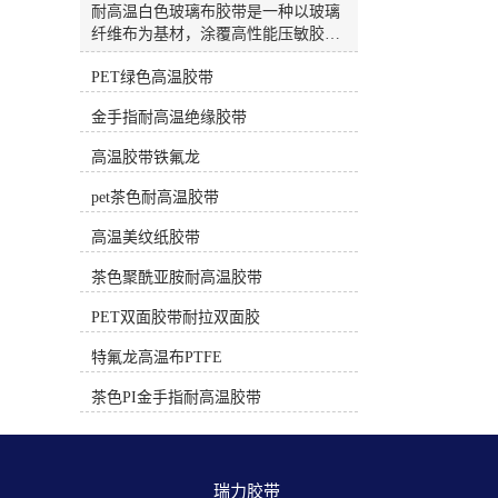
高温，正确使用不留胶）PET绿色/白
耐高温白色玻璃布胶带是一种以玻璃
色高温胶带材质：绿色或白色聚酯薄
纤维布为基材，涂覆高性能压敏胶
膜。耐温性：约 130°C - 180°C。特
（通常为硅胶）的特种胶带。因其出
点：绝缘性好，有一定韧性。电子电
PET绿色高温胶带
色的耐热性、绝缘性和机械强度，被
工专用的PET胶带（非普通包装胶
广泛应用于电子、电气、航空航天等
金手指耐高温绝缘胶带
带）采用耐高温胶水，在额定温度和
高端工业领域。🔥 核心特性这类胶带
时间下使用后撕除，一般不留残胶。
的核心优势在于能承受远超普通胶带
高温胶带铁氟龙
常用于电路板遮蔽、线圈绝缘、较温
的高温，并提供卓越的物理保护。卓
和的焊接保护。三、 遮蔽保护专用
越的耐温性：这是其较核心的特性。
pet茶色耐高温胶带
（中低温，专用配方）耐高温美纹纸
多数产品可长期耐受200℃的高温，
胶带材质：皱纹纸+特殊耐高温胶
短期甚至可承受260℃的极端温度。
高温美纹纸胶带
水。耐温性：根据等级不同，80°C -
部分高性能型号，如3M™ 361，能耐
220°C 不等。特点：专为喷涂、烤
茶色聚酰亚胺耐高温胶带
受高达450°F（约232℃） 的温度，间
漆、喷砂等遮蔽工艺设计。高质量的
歇性使用可达550°F（约288℃）或更
PET双面胶带耐拉双面胶
高温美纹纸胶带（如汽车喷涂级） 在
高。优异的机械强度：玻璃纤维布基
规定的温度和时间（通常有明确说
材提供了极高的抗拉强度和耐撕裂
特氟龙高温布PTFE
明）内使用，撕下后不应留残胶。时
性。例如，日东P-212的抗拉强度可达
间过长或超温使用会导致残胶。应
323 N/10mm，能有效抵抗磨损和物理
茶色PI金手指耐高温胶带
用：汽车喷漆、家具烤漆、玻璃/陶瓷
损伤。可靠的电气绝缘性：作为H级
喷涂分色。选择与使用核心建议明确
耐热绝缘材料，它具备良好的介电强
温度和时长：问自己“需要耐受多少
度，能有效防止电路短路。例如，日
度？持续多长时间？” 选择耐温范围
东ST-HG-T(R)的击穿电压可达4.5
瑞力胶带 
