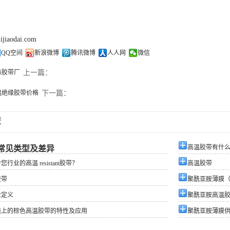
lijiaodai.com
QQ空间
新浪微博
腾讯微博
人人网
微信
布胶带厂
上一篇：
温绝缘胶带价格
下一篇：
荐
高温胶带有什
常见类型及差异
行业的高温 resistant胶带？
高温胶带
胶带
聚酰亚胺薄膜（
业定义
聚酰亚胺高温
线上的棕色高温胶带的特性及应用
聚酰亚胺薄膜