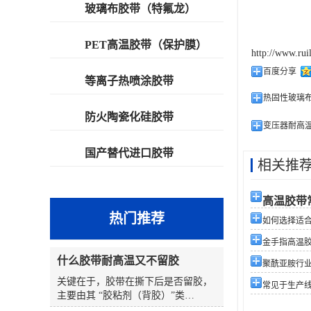
玻璃布胶带（特氟龙）
PET高温胶带（保护膜）
http://www.rui
百度分享
等离子热喷涂胶带
热固性玻璃
防火陶瓷化硅胶带
变压器耐高
国产替代进口胶带
相关推
高温胶带
热门推荐
如何选择适合您
金手指高温
什么胶带耐高温又不留胶
聚酰亚胺行
关键在于，胶带在撕下后是否留胶，
常见于生产
主要由其 “胶粘剂（背胶）”类
型 和 “使用条件”（温度、时间、表面