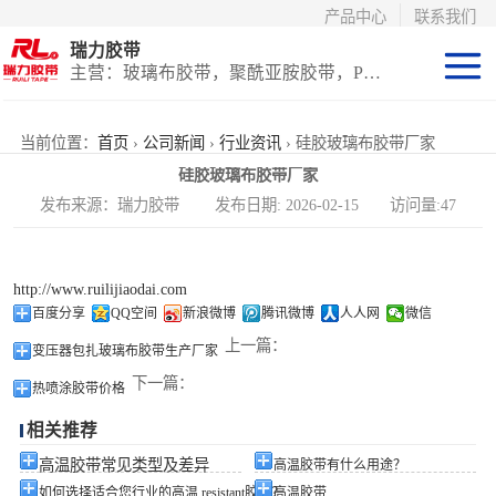
产品中心
联系我们
瑞力胶带
主营：玻璃布胶带，聚酰亚胺胶带，PET高温胶带，耐高温保护膜
聚酰亚胺系列
当前位置：
首页
›
公司新闻
›
行业资讯
› 硅胶玻璃布胶带厂家
硅胶玻璃布胶带厂家
玻璃布胶带（特
发布来源：瑞力胶带 发布日期: 2026-02-15 访问量:47
氟龙）
PET高温胶带
http://www.ruilijiaodai.com
（保护膜）
等离子热喷涂胶
百度分享
QQ空间
新浪微博
腾讯微博
人人网
微信
上一篇：
变压器包扎玻璃布胶带生产厂家
带
防火陶瓷化硅胶
下一篇：
热喷涂胶带价格
带
国产替代进口胶
相关推荐
带
高温胶带常见类型及差异
高温胶带有什么用途？
如何选择适合您行业的高温 resistant胶带？
高温胶带