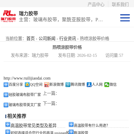
产品中心
联系我们
瑞力胶带
主营：玻璃布胶带，聚酰亚胺胶带，PET高温胶带，耐高温保护膜
聚酰亚胺系列
当前位置：
首页
›
公司新闻
›
行业资讯
› 热喷涂胶带价格
热喷涂胶带价格
玻璃布胶带（特
发布来源：瑞力胶带 发布日期: 2026-02-15 访问量:57
氟龙）
PET高温胶带
http://www.ruilijiaodai.com
（保护膜）
等离子热喷涂胶
百度分享
QQ空间
新浪微博
腾讯微博
人人网
微信
上一篇：
硅胶玻璃布胶带厂家
带
防火陶瓷化硅胶
下一篇：
玻璃布胶带英文厂家
带
国产替代进口胶
相关推荐
带
高温胶带常见类型及差异
高温胶带有什么用途？
如何选择适合您行业的高温 resistant胶带？
高温胶带