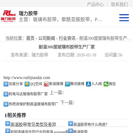
产品中心
联系我们
瑞力胶带
主营：玻璃布胶带，聚酰亚胺胶带，PET高温胶带，耐高温保护膜
聚酰亚胺系列
当前位置：
首页
›
公司新闻
›
行业资讯
› 耐温300度玻璃布胶带生产厂家
耐温300度玻璃布胶带生产厂家
玻璃布胶带（特
发布来源：瑞力胶带 发布日期: 2026-02-18 访问量:56
氟龙）
PET高温胶带
http://www.ruilijiaodai.com
（保护膜）
等离子热喷涂胶
百度分享
QQ空间
新浪微博
腾讯微博
人人网
微信
上一篇：
机电马达玻璃布胶带厂家
带
防火陶瓷化硅胶
下一篇：
热喷涂保护耐高温玻璃布胶带厂
带
国产替代进口胶
相关推荐
带
高温胶带常见类型及差异
高温胶带有什么用途？
如何选择适合您行业的高温 resistant胶带？
高温胶带