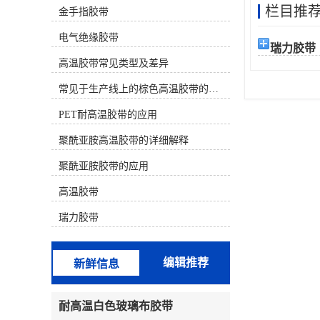
栏目推
金手指胶带
材质） 决定。下面为您分类介绍几种
主流的耐高温且不易留胶的胶带：
电气绝缘胶带
一、 较佳选择（高温且基本无残胶）
瑞力胶带
这类胶带使用有机硅压敏胶或特殊配
高温胶带常见类型及差异
方，专门设计用于高温后干净移除。
聚酰亚胺高温胶带（金手指胶带）材
常见于生产线上的棕色高温胶带的特性及应用
质：茶色/琥珀色薄膜。耐温性：长期
耐温 260°C，短期可至300°C以上。特
PET耐高温胶带的应用
点：较常用、较可靠的选择之一。背
聚酰亚胺高温胶带的详细解释
面常带有离型纸。其有机硅胶水配方
在正确使用后（如高温后趁热撕除）
聚酰亚胺胶带的应用
通常不留残胶。广泛用于SMT回流
焊、波峰焊、电路板保护、线圈缠
高温胶带
绕。注意：劣质产品胶水配方不佳，
仍可能留胶。特氟龙高温胶带（铁氟
瑞力胶带
龙胶带）材质：白色/黑色，表面极其
光滑。耐温性：较高可达 260°C -
300°C。特点：防粘性极好，本身就
编辑推荐
新鲜信息
是不粘材料，因此几乎绝对不留残
胶。常用于热塑封口机、熨斗底板、
烘焙模具、化工防粘。缺点是强度较
耐高温白色玻璃布胶带
低，价格较贵。二、 性价比选择（中