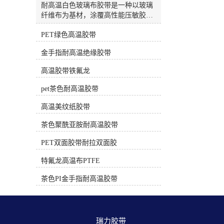
高温，正确使用不留胶）PET绿色/白
耐高温白色玻璃布胶带是一种以玻璃
色高温胶带材质：绿色或白色聚酯薄
纤维布为基材，涂覆高性能压敏胶
膜。耐温性：约 130°C - 180°C。特
（通常为硅胶）的特种胶带。因其出
点：绝缘性好，有一定韧性。电子电
PET绿色高温胶带
色的耐热性、绝缘性和机械强度，被
工专用的PET胶带（非普通包装胶
广泛应用于电子、电气、航空航天等
金手指耐高温绝缘胶带
带）采用耐高温胶水，在额定温度和
高端工业领域。🔥 核心特性这类胶带
时间下使用后撕除，一般不留残胶。
的核心优势在于能承受远超普通胶带
高温胶带铁氟龙
常用于电路板遮蔽、线圈绝缘、较温
的高温，并提供卓越的物理保护。卓
和的焊接保护。三、 遮蔽保护专用
越的耐温性：这是其较核心的特性。
pet茶色耐高温胶带
（中低温，专用配方）耐高温美纹纸
多数产品可长期耐受200℃的高温，
胶带材质：皱纹纸+特殊耐高温胶
短期甚至可承受260℃的极端温度。
高温美纹纸胶带
水。耐温性：根据等级不同，80°C -
部分高性能型号，如3M™ 361，能耐
220°C 不等。特点：专为喷涂、烤
茶色聚酰亚胺耐高温胶带
受高达450°F（约232℃） 的温度，间
漆、喷砂等遮蔽工艺设计。高质量的
歇性使用可达550°F（约288℃）或更
PET双面胶带耐拉双面胶
高温美纹纸胶带（如汽车喷涂级） 在
高。优异的机械强度：玻璃纤维布基
规定的温度和时间（通常有明确说
材提供了极高的抗拉强度和耐撕裂
特氟龙高温布PTFE
明）内使用，撕下后不应留残胶。时
性。例如，日东P-212的抗拉强度可达
间过长或超温使用会导致残胶。应
323 N/10mm，能有效抵抗磨损和物理
茶色PI金手指耐高温胶带
用：汽车喷漆、家具烤漆、玻璃/陶瓷
损伤。可靠的电气绝缘性：作为H级
喷涂分色。选择与使用核心建议明确
耐热绝缘材料，它具备良好的介电强
温度和时长：问自己“需要耐受多少
度，能有效防止电路短路。例如，日
度？持续多长时间？” 选择耐温范围
东ST-HG-T(R)的击穿电压可达4.5
瑞力胶带 
