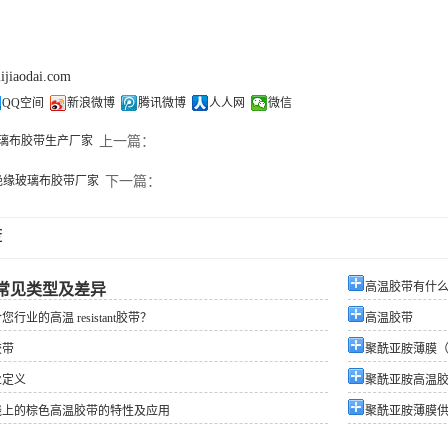
lijiaodai.com
QQ空间
新浪微博
腾讯微博
人人网
微信
玻璃布胶带生产厂家
上一篇：
绝缘玻璃布胶带厂家
下一篇：
荐
高温胶带有什
常见类型及差异
行业的高温 resistant胶带？
高温胶带
胶带
聚酰亚胺薄膜（
业定义
聚酰亚胺高温
线上的棕色高温胶带的特性及应用
聚酰亚胺薄膜