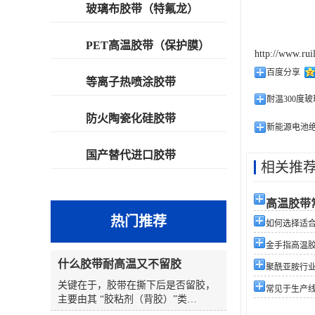
玻璃布胶带（特氟龙）
PET高温胶带（保护膜）
http://www.rui
百度分享
等离子热喷涂胶带
耐温300度
防火陶瓷化硅胶带
新能源电池
国产替代进口胶带
相关推
高温胶带
热门推荐
如何选择适合您
金手指高温
什么胶带耐高温又不留胶
聚酰亚胺行
关键在于，胶带在撕下后是否留胶，
常见于生产
主要由其 “胶粘剂（背胶）”类
型 和 “使用条件”（温度、时间、表面