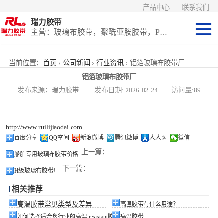
产品中心
联系我们
瑞力胶带
主营：玻璃布胶带，聚酰亚胺胶带，PET高温胶带，耐高温保护膜
聚酰亚胺系列
当前位置：
首页
›
公司新闻
›
行业资讯
› 铝箔玻璃布胶带厂
铝箔玻璃布胶带厂
玻璃布胶带（特
发布来源：瑞力胶带 发布日期: 2026-02-24 访问量:89
氟龙）
PET高温胶带
http://www.ruilijiaodai.com
（保护膜）
等离子热喷涂胶
百度分享
QQ空间
新浪微博
腾讯微博
人人网
微信
上一篇：
船舶专用玻璃布胶带价格
带
防火陶瓷化硅胶
下一篇：
H级玻璃布胶带厂
带
国产替代进口胶
相关推荐
带
高温胶带常见类型及差异
高温胶带有什么用途？
如何选择适合您行业的高温 resistant胶带？
高温胶带